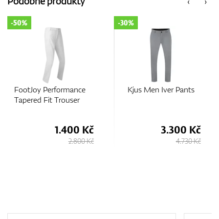
Podobné produkty
‹
›
-50%
-30%
GPS/Dálkoměry
Doplňky
FootJoy Performance
Kjus Men Iver Pants
Tapered Fit Trouser
1.400 Kč
3.300 Kč
Dárkové poukazy
2.800 Kč
4.730 Kč