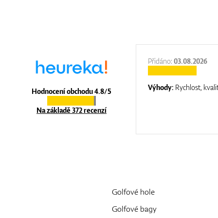
:
31.12.2025
Přidáno:
03.08.2026
:
top luxury
Výhody:
Rychlost, kvali
Hodnocení obchodu 4.8/5
Na základě 372 recenzí
Golfové hole
Golfové bagy