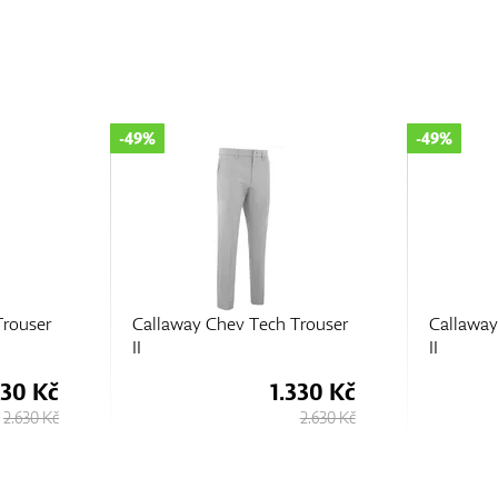
-49%
-49%
Trouser
Callaway Chev Tech Trouser
Callaway
II
II
330 Kč
1.330 Kč
2.630 Kč
2.630 Kč