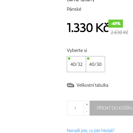
Pánské
1.330
Kč
-49%
2.630 Kč
Vyberte si
40/32
40/30
Velikostní tabulka
+
PŘIDAT DO KOŠÍK
-
Nenašli jste, co jste hledali?