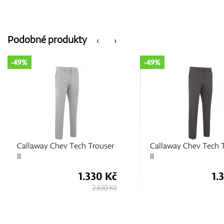
Podobné produkty
‹
›
-49%
-49%
Callaway Chev Tech Trouser
Callaway Chev Tech 
II
II
1.330 Kč
1.
2.630 Kč