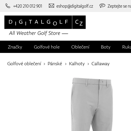
+420 210 012 901
eshop@digitalgolf.cz
Zeptejte se n
Značky
Golfové hole
Oblečení
Boty
Ruk
Golfové oblečení
Pánské
Kalhoty
Callaway