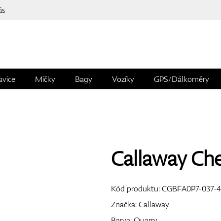
ás
avice
Míčky
Bagy
Vozíky
GPS/Dálkoměry
Callaway Che
Kód produktu:
CGBFA0P7-037-4
Značka:
Callaway
Barva: Quarry