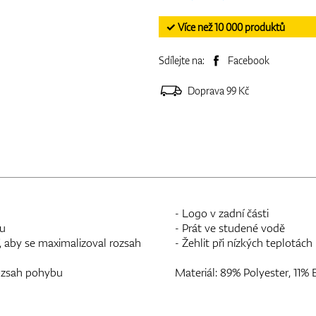
✓ Více než 10 000 produktů
Sdílejte na:
Facebook
Doprava 99 Kč
- Logo v zadní části
hu
- Prát ve studené vodě
, aby se maximalizoval rozsah
- Žehlit při nízkých teplotách
 rozsah pohybu
Materiál: 89% Polyester, 11% 