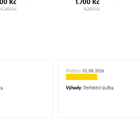
700 Kč
1.700 Kč
4.280 Kč
4.280 Kč
Přidáno:
03.08.2026
ta
Výhody:
Perfektní služba