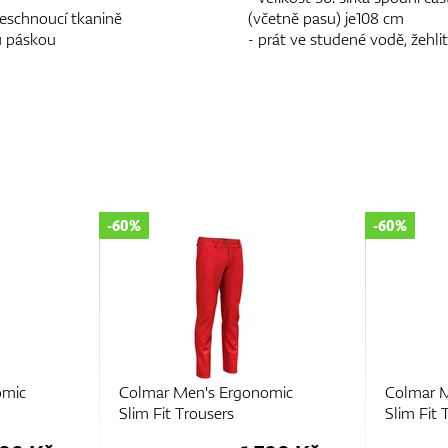
leschnoucí tkanině
(včetně pasu) je108 cm
ou páskou
- prát ve studené vodě, žehlit
-60%
-60%
omic
Colmar Men's Ergonomic
Colmar 
Slim Fit Trousers
Slim Fit 