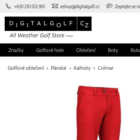
+420 210 012 901
eshop@digitalgolf.cz
Zeptejte se n
Značky
Golfové hole
Oblečení
Boty
Ruk
Golfové oblečení
Pánské
Kalhoty
Colmar