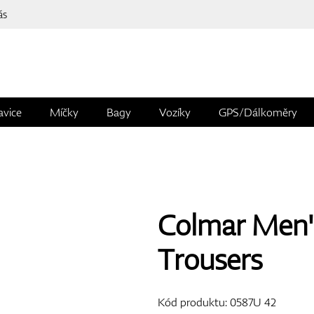
ás
avice
Míčky
Bagy
Vozíky
GPS/Dálkoměry
Colmar Men's
Trousers
Kód produktu:
0587U 42