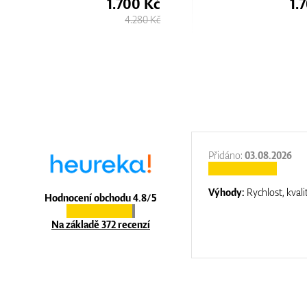
1.700 Kč
1.
4.280 Kč
:
31.12.2025
Přidáno:
03.08.2026
:
top luxury
Výhody:
Rychlost, kvali
Hodnocení obchodu 4.8/5
Na základě 372 recenzí