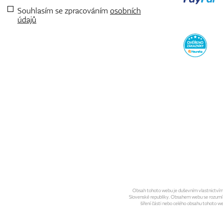
Souhlasím se zpracováním
osobních
údajů
Obsah tohoto webu je duševním vlastnictvím sp
Slovenské republiky. Obsahem webu se rozumí gra
šíření části nebo celého obsahu tohoto w