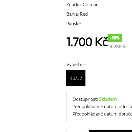
Značka:
Colmar
Barva: Red
Pánské
1.700
Kč
-60%
4.280 Kč
Vyberte si
40/32
Dostupnost:
Skladem
Předpokládané datum odeslá
Předpokládané datum doruče