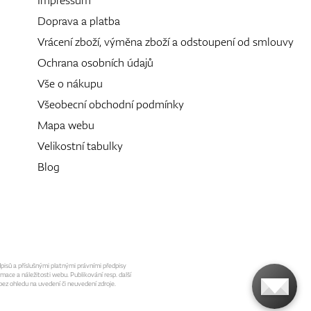
Doprava a platba
Vrácení zboží, výměna zboží a odstoupení od smlouvy
Ochrana osobních údajů
Vše o nákupu
Všeobecní obchodní podmínky
Mapa webu
Velikostní tabulky
Blog
dpisů a příslušnými platnými právními předpisy
mace a náležitosti webu. Publikování resp. další
ez ohledu na uvedení či neuvedení zdroje.