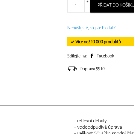
+
PŘIDAT DO KOŠÍK
-
Nenašli jste, co jste hledali?
✓ Více než 10 000 produktů
Sdílejte na:
Facebook
Doprava 99 Kč
- reflexní detaily
- vodoodpudivá úprava
- velikost 50: šířka spodní čá