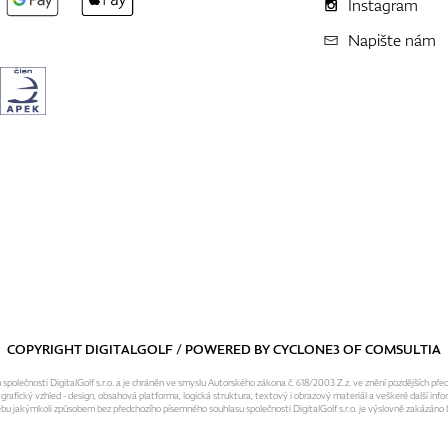
Instagram
Napište nám
COPYRIGHT DIGITALGOLF / POWERED BY
CYCLONE3
OF
COMSULTIA
olečnosti DigitalGolf s.r.o. a je chráněn ve smyslu Autorského zákona č. 618/2003 Z.z. ve znění pozdějších pře
fický vzhled - design, obsahová platforma, logická struktura, textový i obrazový materiál a veškeré další infor
ebu jakýmkoli způsobem bez předchozího písemného souhlasu společnosti DigitalGolf s.r.o. je výslovně zakázáno b