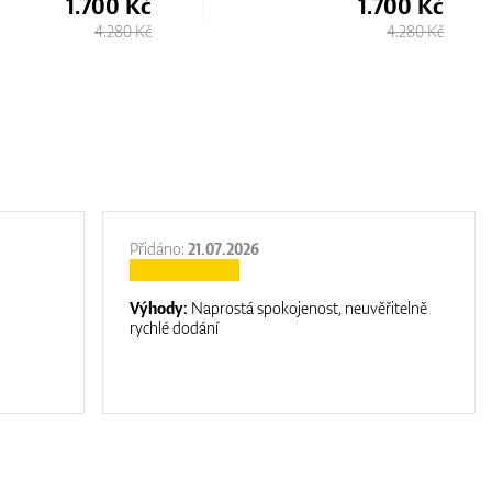
1.700 Kč
1.700 Kč
4.280 Kč
4.280 Kč
Přidáno:
21.07.2026
Výhody:
Naprostá spokojenost, neuvěřitelně
rychlé dodání