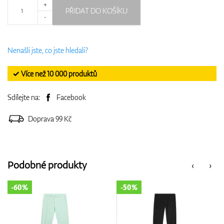
+
PŘIDAT DO KOŠÍKU
-
Nenašli jste, co jste hledali?
✓ Více než 10 000 produktů
Sdílejte na:
Facebook
Doprava 99 Kč
Podobné produkty
‹
›
-60%
-50%