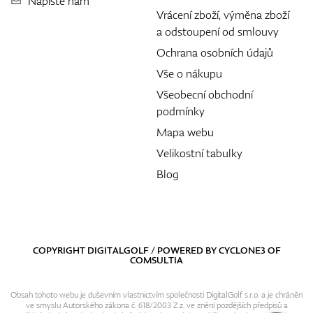
Napište nám
Vrácení zboží, výměna zboží
a odstoupení od smlouvy
Ochrana osobních údajů
Vše o nákupu
Všeobecní obchodní
podmínky
Mapa webu
Velikostní tabulky
Blog
COPYRIGHT DIGITALGOLF / POWERED BY
CYCLONE3
OF
COMSULTIA
Obsah tohoto webu je duševním vlastnictvím společnosti DigitalGolf s.r.o. a je chráněn
ve smyslu Autorského zákona č. 618/2003 Z.z. ve znění pozdějších předpisů a