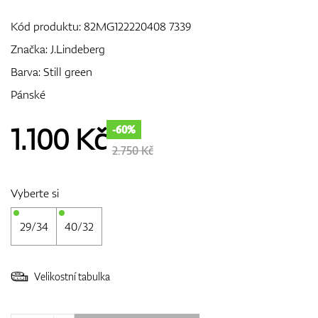
Kód produktu:
82MG122220408 7339
Značka:
J.Lindeberg
GPS/Dálkoměry
Barva: Still green
Pánské
Doplňky
1.100
Kč
-60%
2.750 Kč
Dárkové poukazy
Vyberte si
29/34
40/32
Velikostní tabulka