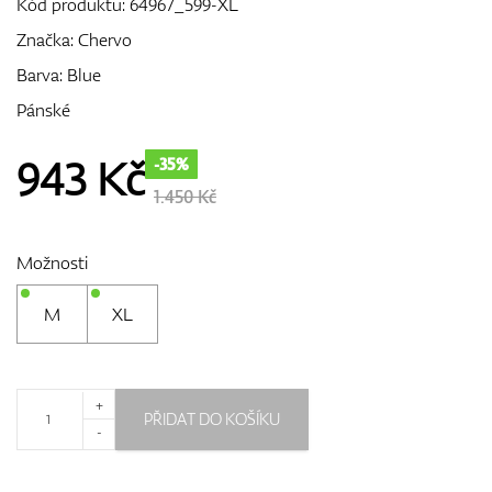
Kód produktu:
64967_599-XL
Značka:
Chervo
Barva: Blue
GPS/Dálkoměry
Pánské
943
Kč
-35%
Doplňky
1.450 Kč
Možnosti
Dárkové poukazy
M
XL
+
PŘIDAT DO KOŠÍKU
-