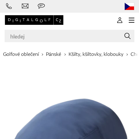
Golfové oblečení
Pánské
Kšilty, kšiltovky, klobouky
Che
Značky
Golfové hole
Oblečení