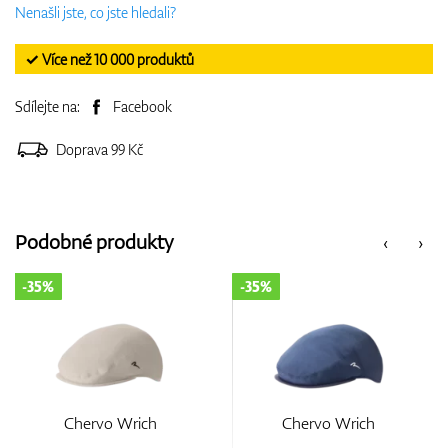
Nenašli jste, co jste hledali?
✓ Více než 10 000 produktů
Sdílejte na:
Facebook
Doprava 99 Kč
Podobné produkty
‹
›
-35%
-35%
Chervo Wrich
Chervo Wrich