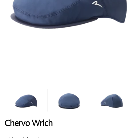
Boty
Rukavice
Míčky
Bagy
Chervo Wrich
Vozíky