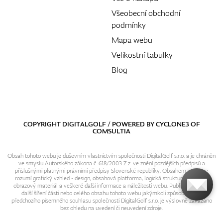
Všeobecní obchodní
podmínky
Mapa webu
Velikostní tabulky
Blog
COPYRIGHT DIGITALGOLF / POWERED BY
CYCLONE3
OF
COMSULTIA
Obsah tohoto webu je duševním vlastnictvím společnosti DigitalGolf s.r.o. a je chráněn
ve smyslu Autorského zákona č. 618/2003 Z.z. ve znění pozdějších předpisů a
příslušnými platnými právními předpisy Slovenské republiky. Obsahem webu se
rozumí grafický vzhled - design, obsahová platforma, logická struktura, textový i
obrazový materiál a veškeré další informace a náležitosti webu. Publikování resp.
další šíření části nebo celého obsahu tohoto webu jakýmkoli způsobem bez
předchozího písemného souhlasu společnosti DigitalGolf s.r.o. je výslovně zakázáno
bez ohledu na uvedení či neuvedení zdroje.