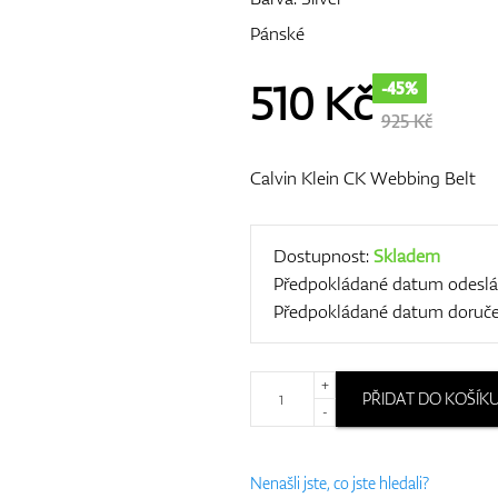
Pánské
510
Kč
-45%
925 Kč
Calvin Klein CK Webbing Belt
Dostupnost:
Skladem
Předpokládané datum odeslá
Předpokládané datum doruče
+
PŘIDAT DO KOŠÍK
-
Nenašli jste, co jste hledali?