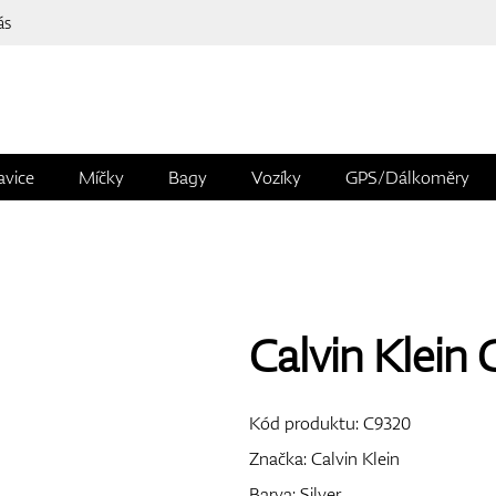
ás
avice
Míčky
Bagy
Vozíky
GPS/Dálkoměry
Calvin Klein
Kód produktu:
C9320
Značka:
Calvin Klein
Barva: Silver