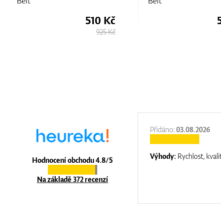
Belt
Belt
510 Kč
925 Kč
:
31.12.2025
Přidáno:
03.08.2026
:
top luxury
Výhody:
Rychlost, kvali
Hodnocení obchodu 4.8/5
Na základě 372 recenzí