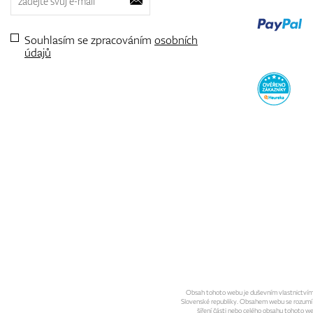
Souhlasím se zpracováním
osobních
údajů
Obsah tohoto webu je duševním vlastnictvím sp
Slovenské republiky. Obsahem webu se rozumí gra
šíření části nebo celého obsahu tohoto w