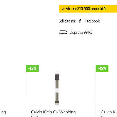
✓ Více než 10 000 produktů
Sdílejte na:
Facebook
Doprava 99 Kč
-45%
-45%
 Webbing
Calvin Klein CK Webbing
Calv