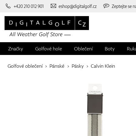
+420 210 012 901
eshop@digitalgolf.cz
Zeptejte se n
Značky
Golfové hole
Oblečení
Boty
Ruk
Golfové oblečení
Pánské
Pásky
Calvin Klein