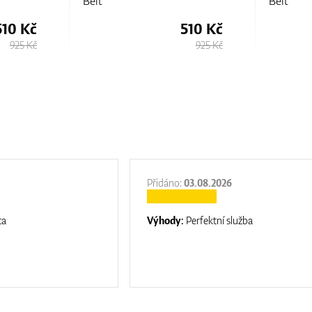
Belt
Belt
510 Kč
510 Kč
925 Kč
925 Kč
Přidáno:
03.08.2026
ta
Výhody:
Perfektní služba