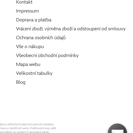
Kontakt
Impressum
Doprava a platba
Vrácení zboží, výměna zboží a odstoupení od smlouvy
Ochrana osobních údajů
Vše o nákupu
Všeobecní obchodní podmínky
Mapa webu
Velikostní tabulky
Blog
dpisů a příslušnými platnými právními předpisy
mace a náležitosti webu. Publikování resp. další
ez ohledu na uvedení či neuvedení zdroje.