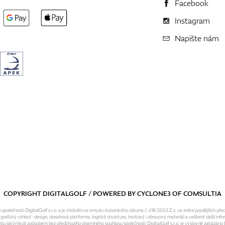
Facebook
Instagram
Napište nám
COPYRIGHT DIGITALGOLF / POWERED BY
CYCLONE3
OF
COMSULTIA
olečnosti DigitalGolf s.r.o. a je chráněn ve smyslu Autorského zákona č. 618/2003 Z.z. ve znění pozdějších pře
fický vzhled - design, obsahová platforma, logická struktura, textový i obrazový materiál a veškeré další infor
ebu jakýmkoli způsobem bez předchozího písemného souhlasu společnosti DigitalGolf s.r.o. je výslovně zakázáno b