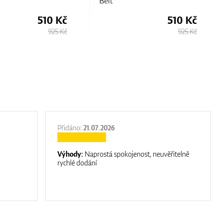
Belt
510 Kč
510 Kč
925 Kč
925 Kč
Přidáno:
21.07.2026
Výhody:
Naprostá spokojenost, neuvěřitelně
rychlé dodání