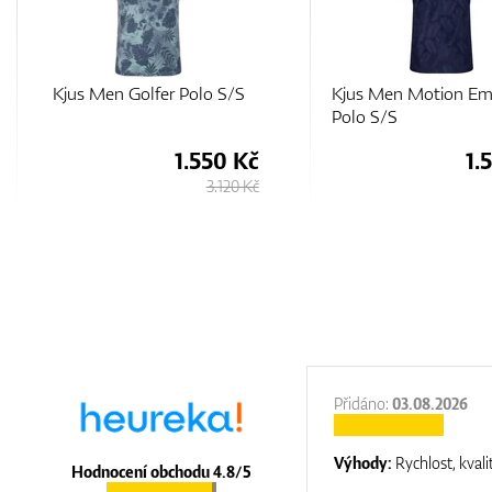
Kjus Men Motion Embossed
Adidas Jacquard Hea
Polo S/S
Polo Shirt
1.580 Kč
1.
3.150 Kč
:
31.12.2025
Přidáno:
03.08.2026
:
top luxury
Výhody:
Rychlost, kvali
Hodnocení obchodu 4.8/5