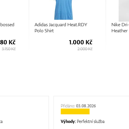
t.RDY
Nike Dri-FIT Tour Polo
Adidas G
Heather
Polo Shir
000 Kč
994 Kč
2.000 Kč
1.990 Kč
Přidáno:
03.08.2026
ta
Výhody:
Perfektní služba