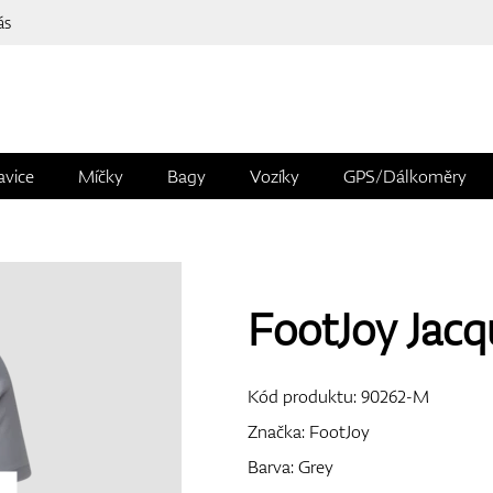
ás
avice
Míčky
Bagy
Vozíky
GPS/Dálkoměry
FootJoy Jacq
Kód produktu:
90262-M
Značka:
FootJoy
Barva: Grey