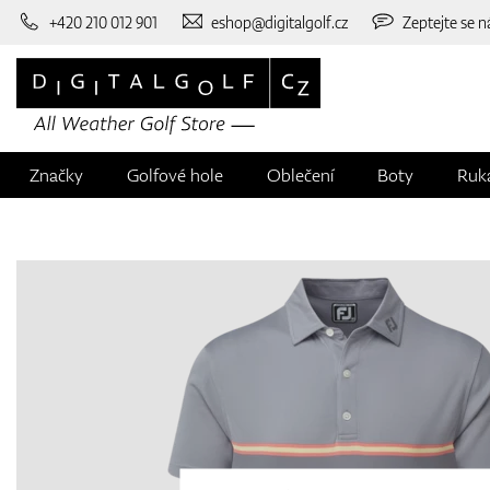
+420 210 012 901
eshop@digitalgolf.cz
Zeptejte se n
Značky
Golfové hole
Oblečení
Boty
Ruk