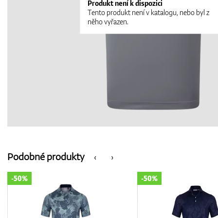
Produkt není k dispozici
Tento produkt není v katalogu, nebo byl z
něho vyřazen.
Podobné produkty
‹
›
-50%
-50%