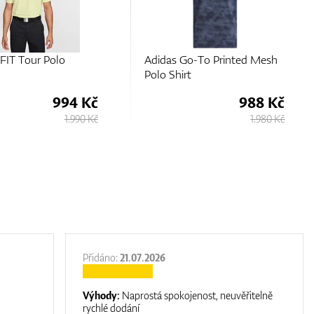
o-To Printed Mesh
Chervo Acropoli
t
988 Kč
1.730 Kč
1.980 Kč
3.430 Kč
Přidáno:
21.07.2026
Výhody:
Naprostá spokojenost, neuvěřitelně
rychlé dodání