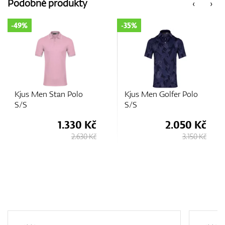
Podobné produkty
‹
›
-35%
-35%
Kjus Men Golfer Polo
Kjus Men Spot Printed
S/S
Polo S/S
2.050 Kč
2.230 Kč
3.150 Kč
3.430 Kč