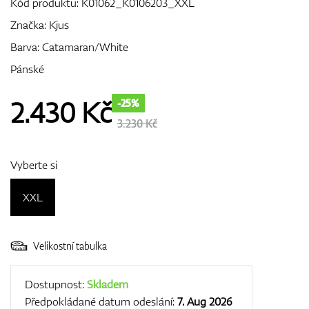
Kód produktu:
K01062_K0106203_XXL
Značka:
Kjus
Barva: Catamaran/White
GPS/Dálkoměry
Pánské
2.430
Kč
-25%
Doplňky
3.230 Kč
Vyberte si
Dárkové poukazy
XXL
Velikostní tabulka
Dostupnost:
Skladem
Předpokládané datum odeslání:
7. Aug 2026