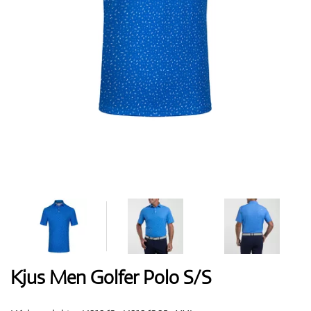
Boty
Rukavice
Míčky
Bagy
Kjus Men Golfer Polo S/S
Vozíky