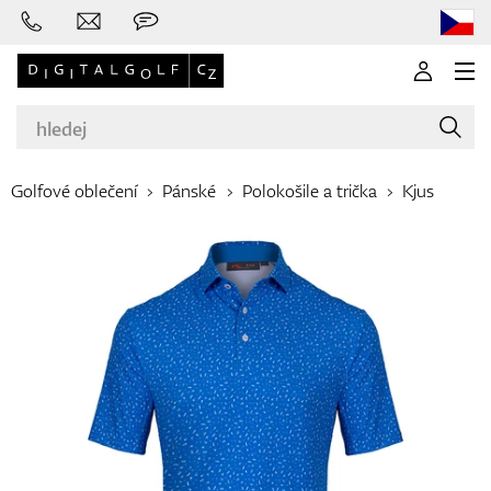
Golfové oblečení
Pánské
Polokošile a trička
Kjus
Značky
Golfové hole
Oblečení