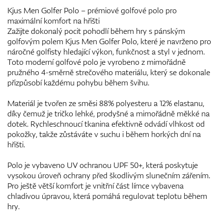
Kjus Men Golfer Polo – prémiové golfové polo pro
maximální komfort na hřišti
Zažijte dokonalý pocit pohodlí během hry s pánským
golfovým polem Kjus Men Golfer Polo, které je navrženo pro
náročné golfisty hledající výkon, funkčnost a styl v jednom.
Toto moderní golfové polo je vyrobeno z mimořádně
pružného 4-směrně strečového materiálu, který se dokonale
přizpůsobí každému pohybu během švihu.
Materiál je tvořen ze směsi 88% polyesteru a 12% elastanu,
díky čemuž je tričko lehké, prodyšné a mimořádně měkké na
dotek. Rychleschnoucí tkanina efektivně odvádí vlhkost od
pokožky, takže zůstáváte v suchu i během horkých dní na
hřišti.
Polo je vybaveno UV ochranou UPF 50+, která poskytuje
vysokou úroveň ochrany před škodlivým slunečním zářením.
Pro ještě větší komfort je vnitřní část límce vybavena
chladivou úpravou, která pomáhá regulovat teplotu během
hry.