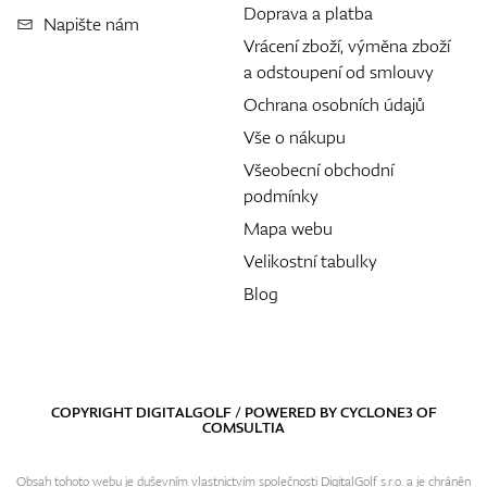
Doprava a platba
Napište nám
Vrácení zboží, výměna zboží
a odstoupení od smlouvy
Ochrana osobních údajů
Vše o nákupu
Všeobecní obchodní
podmínky
Mapa webu
Velikostní tabulky
Blog
COPYRIGHT DIGITALGOLF / POWERED BY
CYCLONE3
OF
COMSULTIA
Obsah tohoto webu je duševním vlastnictvím společnosti DigitalGolf s.r.o. a je chráněn