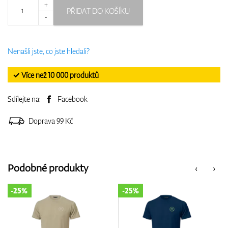
+
PŘIDAT DO KOŠÍKU
-
Nenašli jste, co jste hledali?
✓ Více než 10 000 produktů
Sdílejte na:
Facebook
Doprava 99 Kč
Podobné produkty
‹
›
-25%
-25%