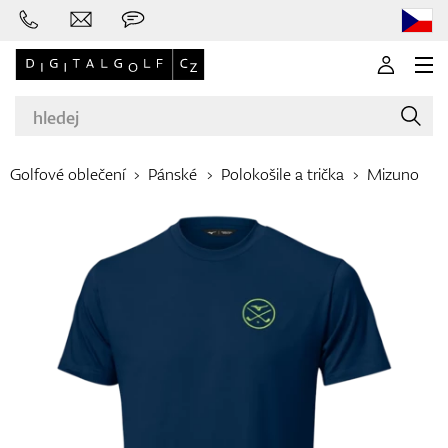
Golfové oblečení
Pánské
Polokošile a trička
Mizuno
Značky
Golfové hole
Oblečení