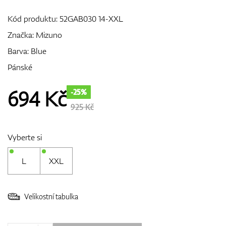
Kód produktu:
52GAB030 14-XXL
Značka:
Mizuno
GPS/Dálkoměry
Barva: Blue
Pánské
Doplňky
694
Kč
-25%
925 Kč
Dárkové poukazy
Vyberte si
L
XXL
Velikostní tabulka