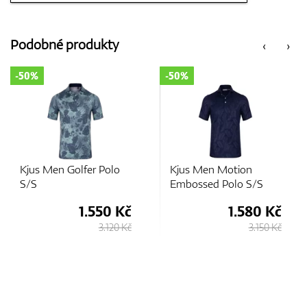
Podobné produkty
‹
›
GPS/Dálkoměry
-50%
-50%
Doplňky
Golfer Polo
Kjus Men Motion
Adidas Jac
Dárkové poukazy
Embossed Polo S/S
Heat.RDY P
1.550 Kč
1.580 Kč
3.120 Kč
3.150 Kč