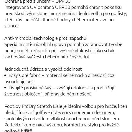
Ochrana před sluncem – UPF 30
Integrovaná UV ochrana UPF 30 pomáhá chránit pokožku
před škodlivým slunečním zářením. Ideální volba pro golfisty,
kteří tráví na hřišti dlouhé hodiny i během intenzivního
slunce.
Anti-microbial technologie proti zápachu
Speciální anti-microbial úprava pomáhá zabraňovat tvorbě
nepříjemného zápachu při zvýšené vlhkosti. Triko si tak
zachovává svěžest i během náročných dní.
Jednoduchá údržba a vysoká odolnost
Easy Care fabric – materiál se nemačká a nesráží, což
usnadňuje péči.
Dvojité prošívané švy – zvyšují odolnost a prodlužují
životnost oblečení i při pravidelném nošení.
FootJoy ProDry Stretch Lisle je ideální volbou pro hráče, kteří
hledají funkční golfové oblečení s moderním designem,
spolehlivým odvodem vlhkosti a ochranou před sluncem.
Perfektní kombinace výkonu, komfortu a stylu pro každé
golfové hřiště.