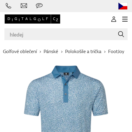
Golfové oblečení
Pánské
Polokošile a trička
FootJoy
Značky
Golfové hole
Oblečení