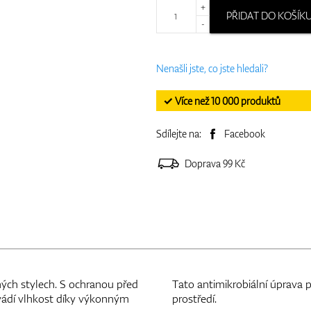
+
PŘIDAT DO KOŠÍK
-
Nenašli jste, co jste hledali?
✓ Více než 10 000 produktů
Sdílejte na:
Facebook
Doprava 99 Kč
ných stylech. S ochranou před
Tato antimikrobiální úprava 
vádí vlhkost díky výkonným
prostředí.