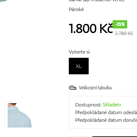
Pánské
1.800
Kč
-35%
2.780 Kč
Vyberte si
XL
Velikostní tabulka
Dostupnost:
Skladem
Předpokládané datum odeslá
Předpokládané datum doruče