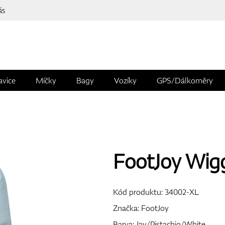
ás
avice
Míčky
Bagy
Vozíky
GPS/Dálkoměry
FootJoy Wiggl
Kód produktu:
34002-XL
Značka:
FootJoy
Barva: Jay/Pistachio/White