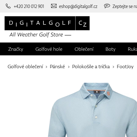
+420 210 012 901
eshop@digitalgolf.cz
Zeptejte se n
Značky
Golfové hole
Oblečení
Boty
Ruk
Golfové oblečení
Pánské
Polokošile a trička
FootJoy