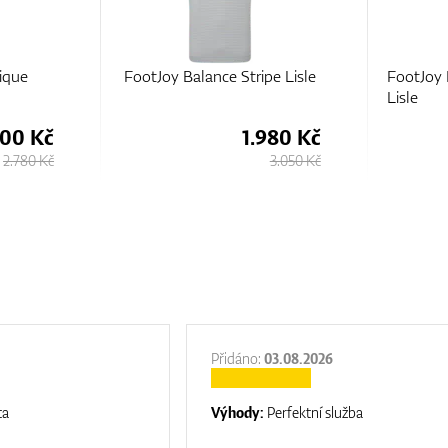
ique
FootJoy Balance Stripe Lisle
FootJoy 
Lisle
800 Kč
1.980 Kč
2.780 Kč
3.050 Kč
Přidáno:
03.08.2026
ta
Výhody:
Perfektní služba