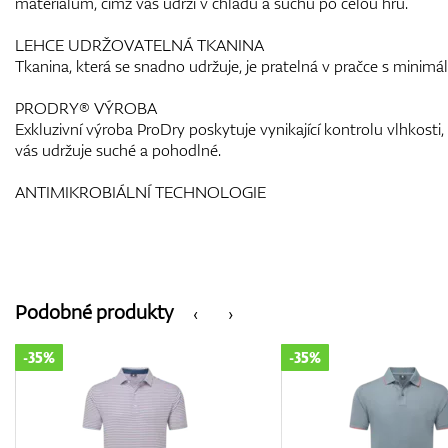
materiálům, čímž vás udrží v chladu a suchu po celou hru.
LEHCE UDRŽOVATELNÁ TKANINA
Tkanina, která se snadno udržuje, je pratelná v pračce s minim
PRODRY® VÝROBA
Exkluzivní výroba ProDry poskytuje vynikající kontrolu vlhkosti,
vás udržuje suché a pohodlné.
ANTIMIKROBIÁLNÍ TECHNOLOGIE
Podobné produkty
‹
›
-35%
-35%