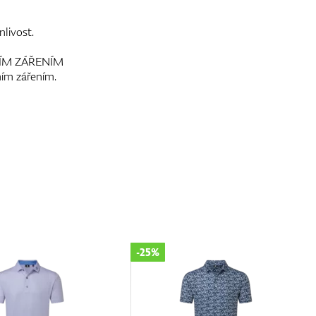
nlivost.
ÍM ZÁŘENÍM
ím zářením.
-25%