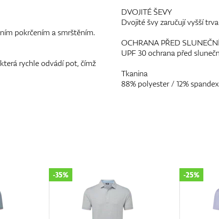
DVOJITÉ ŠEVY
Dvojité švy zaručují vyšší trva
álním pokrčením a smrštěním.
OCHRANA PŘED SLUNEČN
UPF 30 ochrana před slunečn
 která rychle odvádí pot, čímž
Tkanina
88% polyester / 12% spandex
-35%
-25%