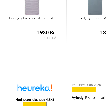
FootJoy Balance Stripe Lisle
FootJoy Tipped P
1.980 Kč
1.
3.050 Kč
:
31.12.2025
Přidáno:
03.08.2026
:
top luxury
Výhody:
Rychlost, kvali
Hodnocení obchodu 4.8/5