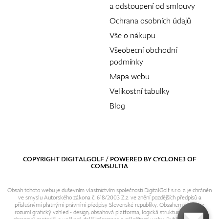
a odstoupení od smlouvy
Ochrana osobních údajů
Vše o nákupu
Všeobecní obchodní
podmínky
Mapa webu
Velikostní tabulky
Blog
COPYRIGHT DIGITALGOLF / POWERED BY
CYCLONE3
OF
COMSULTIA
Obsah tohoto webu je duševním vlastnictvím společnosti DigitalGolf s.r.o. a je chráněn
ve smyslu Autorského zákona č. 618/2003 Z.z. ve znění pozdějších předpisů a
příslušnými platnými právními předpisy Slovenské republiky. Obsahem webu se
rozumí grafický vzhled - design, obsahová platforma, logická struktura, textový i