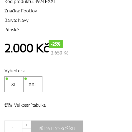
Kód produktu:
39241-XXL
Značka:
FootJoy
Barva: Navy
GPS/Dálkoměry
Pánské
2.000
Kč
-25%
Doplňky
2.650 Kč
Vyberte si
Dárkové poukazy
XL
XXL
Velikostní tabulka
+
PŘIDAT DO KOŠÍKU
-