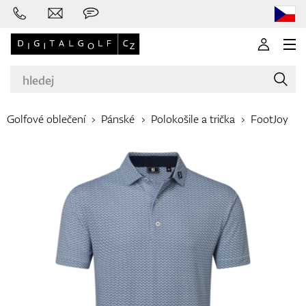
Golfové oblečení
Pánské
Polokošile a trička
FootJoy
Značky
Golfové hole
Oblečení