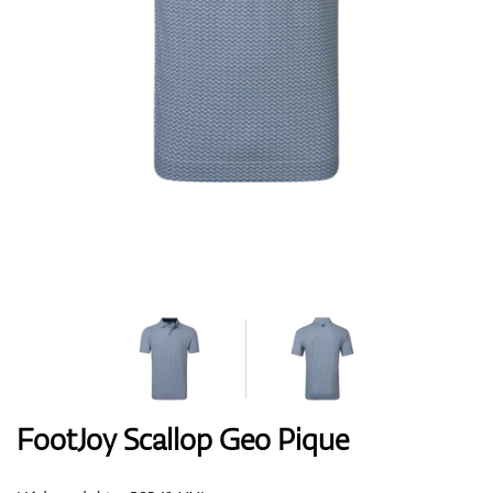
Boty
Rukavice
Míčky
Bagy
FootJoy Scallop Geo Pique
Vozíky