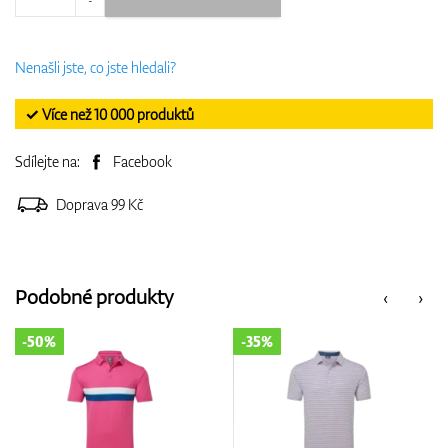
Nenašli jste, co jste hledali?
✓ Více než 10 000 produktů
Sdílejte na:
Facebook
Doprava 99 Kč
Podobné produkty
‹
›
-35%
-35%