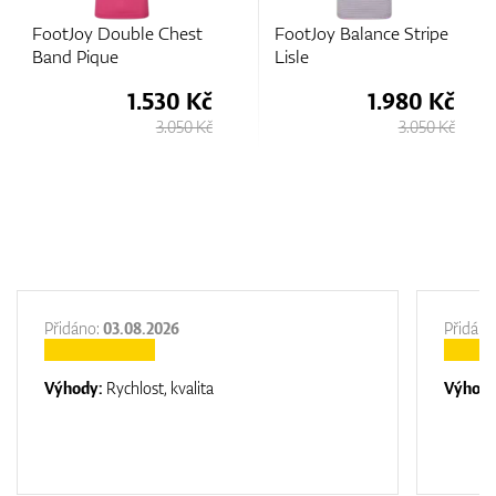
Chest
FootJoy Balance Stripe
FootJoy Tipped P
Lisle
30 Kč
1.980 Kč
1.80
.050 Kč
3.050 Kč
2.
Přidáno:
03.08.2026
Přidáno
Výhody:
Rychlost, kvalita
Výhod