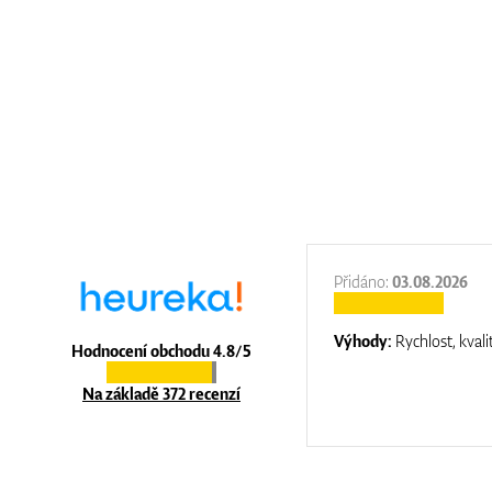
:
31.12.2025
Přidáno:
03.08.2026
:
top luxury
Výhody:
Rychlost, kvali
Hodnocení obchodu 4.8/5
Na základě 372 recenzí