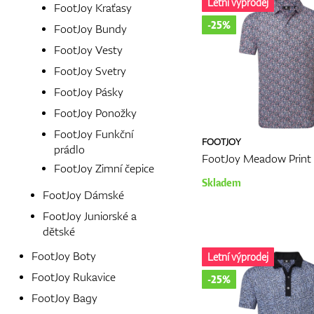
Letní výprodej
FootJoy Kraťasy
-25%
FootJoy Bundy
FootJoy Vesty
FootJoy Svetry
FootJoy Pásky
FootJoy Ponožky
FootJoy Funkční
FOOTJOY
prádlo
FootJoy Meadow Print 
FootJoy Zimní čepice
Skladem
FootJoy Dámské
FootJoy Juniorské a
dětské
FootJoy Boty
Letní výprodej
FootJoy Rukavice
-25%
FootJoy Bagy