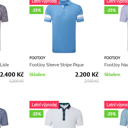
Letní výprodej
Letní výprod
-25%
-25%
FOOTJOY
FOOTJOY
Lisle
FootJoy Sleeve Stripe Pique
FootJoy Naut
2.400 Kč
2.200 Kč
Skladem
Skladem
3.200 Kč
2.930 Kč
Letní výprodej
Letní výprod
-25%
-25%