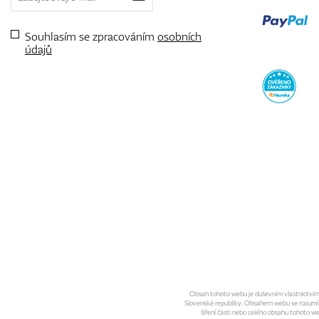
Souhlasím se zpracováním
osobních
údajů
Obsah tohoto webu je duševním vlastnictvím sp
Slovenské republiky. Obsahem webu se rozumí gra
šíření části nebo celého obsahu tohoto w