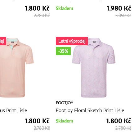
1.800 Kč
1.980 Kč
Skladem
2.780 Kč
3.050 Kč
ej
Letní výprodej
-35%
FOOTJOY
us Print Lisle
FootJoy Floral Sketch Print Lisle
1.800 Kč
1.800 Kč
Skladem
2.780 Kč
2.780 Kč