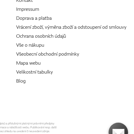
Kontakt
Impressum
Doprava a platba
Vrácení zboží, výměna zboží a odstoupení od smlouvy
Ochrana osobních údajů
Vše o nákupu
Všeobecní obchodní podmínky
Mapa webu
Velikostní tabulky
Blog
dpisů a příslušnými platnými právními předpisy
mace a náležitosti webu. Publikování resp. další
ez ohledu na uvedení či neuvedení zdroje.