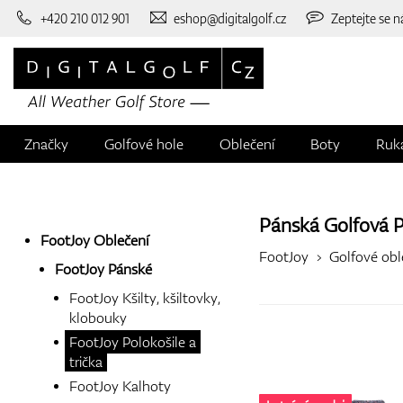
+420 210 012 901
eshop@digitalgolf.cz
Zeptejte se n
Značky
Golfové hole
Oblečení
Boty
Ruk
Pánská Golfová P
FootJoy Oblečení
FootJoy
Golfové obl
FootJoy Pánské
FootJoy Kšilty, kšiltovky,
klobouky
FootJoy Polokošile a
trička
FootJoy Kalhoty