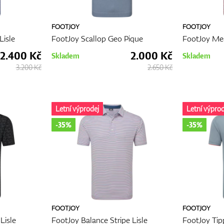
FOOTJOY
FOOTJOY
Lisle
FootJoy Scallop Geo Pique
FootJoy Mea
2.400 Kč
2.000 Kč
Skladem
Skladem
3.200 Kč
2.650 Kč
Letní výprodej
Letní výprod
-35%
-35%
FOOTJOY
FOOTJOY
Lisle
FootJoy Balance Stripe Lisle
FootJoy Tip