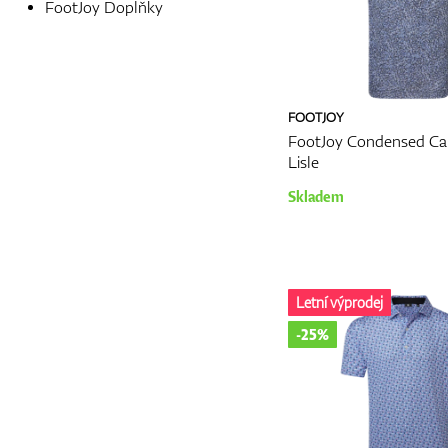
FootJoy Doplňky
FOOTJOY
FootJoy Condensed Ca
Lisle
Skladem
Letní výprodej
-25%