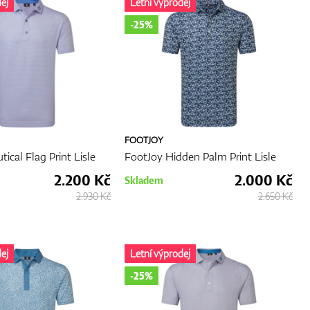
ej
Letní výprodej
-25%
FOOTJOY
ical Flag Print Lisle
FootJoy Hidden Palm Print Lisle
2.200 Kč
2.000 Kč
Skladem
2.930 Kč
2.650 Kč
ej
Letní výprodej
-25%