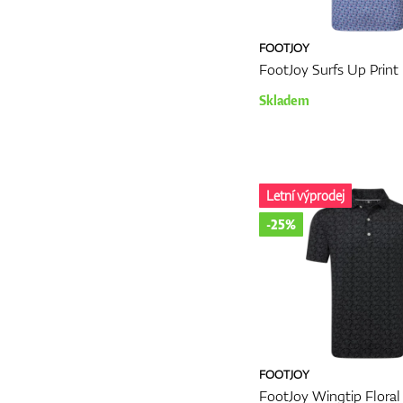
FOOTJOY
FootJoy Surfs Up Print 
Skladem
Letní výprodej
-25%
FOOTJOY
FootJoy Wingtip Floral 