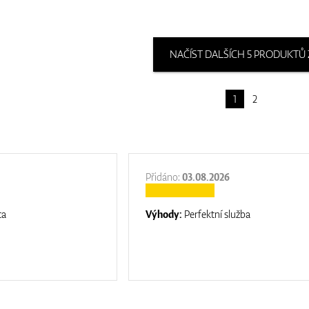
NAČÍST DALŠÍCH 5 PRODUKTŮ 
1
2
Přidáno:
03.08.2026
ta
Výhody:
Perfektní služba