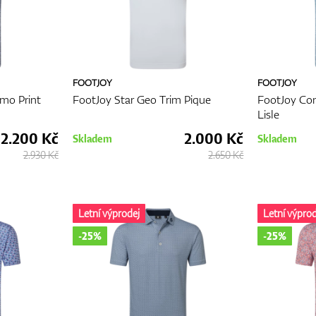
FOOTJOY
FOOTJOY
mo Print
FootJoy Star Geo Trim Pique
FootJoy Co
Lisle
2.200 Kč
2.000 Kč
Skladem
Skladem
2.930 Kč
2.650 Kč
Letní výprodej
Letní výprod
-25%
-25%