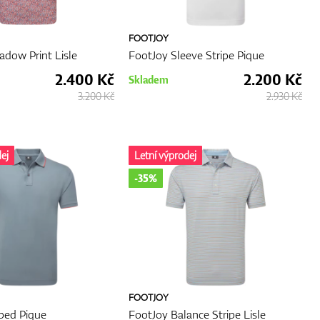
FOOTJOY
dow Print Lisle
FootJoy Sleeve Stripe Pique
2.400 Kč
2.200 Kč
Skladem
3.200 Kč
2.930 Kč
ej
Letní výprodej
-35%
FOOTJOY
ped Pique
FootJoy Balance Stripe Lisle