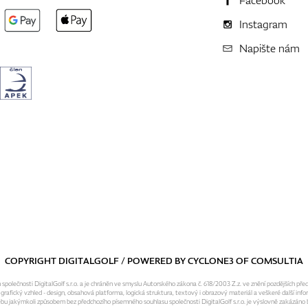
Facebook
Instagram
Napište nám
COPYRIGHT DIGITALGOLF / POWERED BY
CYCLONE3
OF
COMSULTIA
olečnosti DigitalGolf s.r.o. a je chráněn ve smyslu Autorského zákona č. 618/2003 Z.z. ve znění pozdějších pře
fický vzhled - design, obsahová platforma, logická struktura, textový i obrazový materiál a veškeré další infor
ebu jakýmkoli způsobem bez předchozího písemného souhlasu společnosti DigitalGolf s.r.o. je výslovně zakázáno b