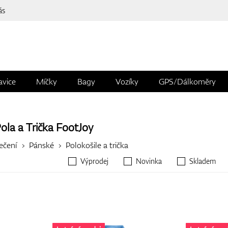
ás
avice
Míčky
Bagy
Vozíky
GPS/Dálkoměry
ola a Trička
FootJoy
ečení
Pánské
Polokošile a trička
Výprodej
Novinka
Skladem