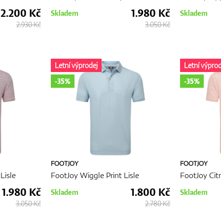
2.200 Kč
1.980 Kč
Skladem
Skladem
2.930 Kč
3.050 Kč
Letní výprodej
Letní výprod
-35%
-35%
FOOTJOY
FOOTJOY
Lisle
FootJoy Wiggle Print Lisle
FootJoy Citr
1.980 Kč
1.800 Kč
Skladem
Skladem
3.050 Kč
2.780 Kč