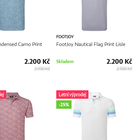
FOOTJOY
ndensed Camo Print
FootJoy Nautical Flag Print Lisle
2.200 Kč
2.200 Kč
Skladem
2.930 Kč
2.930 Kč
ej
Letní výprodej
-25%