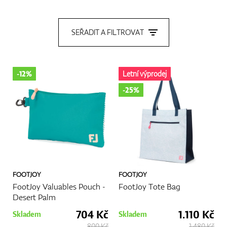
Boty
SEŘADIT A FILTROVAT
Rukavice
-12%
Letní výprodej
-25%
Míčky
Bagy
FOOTJOY
FOOTJOY
FootJoy Valuables Pouch -
FootJoy Tote Bag
Desert Palm
704 Kč
1.110 Kč
Skladem
Skladem
Vozíky
800 Kč
1.480 Kč