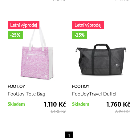
GPS/Dálkoměry
Letní výprodej
Letní výprodej
-25%
-25%
Doplňky
Dárkové poukazy
FOOTJOY
FOOTJOY
FootJoy Tote Bag
FootJoyTravel Duffel
1.110 Kč
1.760 Kč
Skladem
Skladem
1.480 Kč
2.350 Kč
1