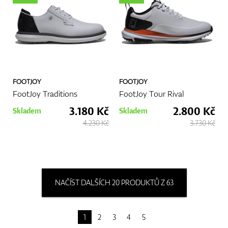
FOOTJOY
FOOTJOY
FootJoy Traditions
FootJoy Tour Rival
3.180 Kč
2.800 Kč
Skladem
Skladem
4.230 Kč
3.730 Kč
NAČÍST DALŠÍCH 20 PRODUKTŮ Z 63
1
2
3
4
5