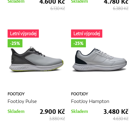
4.600 Kč
4.780 Kč
Skladem
Skladem
6.130 Kč
6.380 Kč
Letní výprodej
Letní výprodej
-25%
-25%
FOOTJOY
FOOTJOY
FootJoy Pulse
FootJoy Hampton
2.900 Kč
3.480 Kč
Skladem
Skladem
3.880 Kč
4.630 Kč