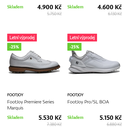
4.900 Kč
4.600 Kč
Skladem
Skladem
5.750 Kč
6.130 Kč
GPS/Dálkoměry
Letní výprodej
Letní výprodej
-25%
-25%
Doplňky
Dárkové poukazy
FOOTJOY
FOOTJOY
FootJoy Premiere Series
FootJoy Pro/SL BOA
Marquis
5.530 Kč
5.150 Kč
Skladem
Skladem
7.380 Kč
6.880 Kč