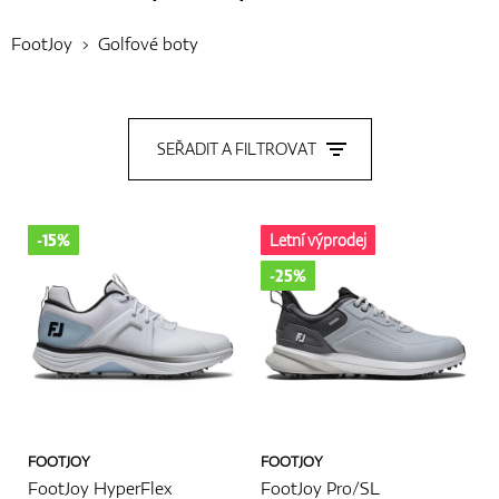
FootJoy
Golfové boty
Boty
SEŘADIT A FILTROVAT
Rukavice
-15%
Letní výprodej
Míčky
-25%
Bagy
FOOTJOY
FOOTJOY
Vozíky
FootJoy HyperFlex
FootJoy Pro/SL