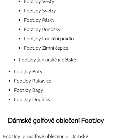
FootJoy Vesty
FootJoy Svetry
Boty
FootJoy Pásky
FootJoy Ponožky
FootJoy Funkční prádlo
Rukavice
FootJoy Zimní čepice
FootJoy Juniorské a dětské
FootJoy Boty
Míčky
FootJoy Rukavice
FootJoy Bagy
FootJoy Doplňky
Bagy
Dámské golfové oblečení
FootJoy
Vozíky
FootJoy
Golfové oblečení
Dámské