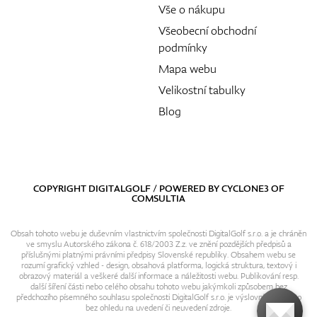
Vše o nákupu
Všeobecní obchodní
podmínky
Mapa webu
Velikostní tabulky
Blog
COPYRIGHT DIGITALGOLF / POWERED BY
CYCLONE3
OF
COMSULTIA
Obsah tohoto webu je duševním vlastnictvím společnosti DigitalGolf s.r.o. a je chráněn
ve smyslu Autorského zákona č. 618/2003 Z.z. ve znění pozdějších předpisů a
příslušnými platnými právními předpisy Slovenské republiky. Obsahem webu se
rozumí grafický vzhled - design, obsahová platforma, logická struktura, textový i
obrazový materiál a veškeré další informace a náležitosti webu. Publikování resp.
další šíření části nebo celého obsahu tohoto webu jakýmkoli způsobem bez
předchozího písemného souhlasu společnosti DigitalGolf s.r.o. je výslovně zakázáno
bez ohledu na uvedení či neuvedení zdroje.