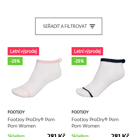
GPS/Dálkoměry
SEŘADIT A FILTROVAT
Doplňky
Letní výprodej
Letní výprodej
-25%
-25%
Dárkové poukazy
FOOTJOY
FOOTJOY
FootJoy ProDry® Pom
FootJoy ProDry® Pom
Pom Women
Pom Women
281 Kč
281 Kč
Skladem
Skladem