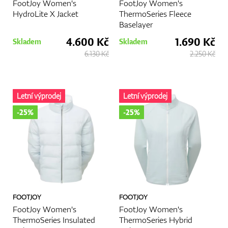
FootJoy Women's
FootJoy Women's
HydroLite X Jacket
ThermoSeries Fleece
Baselayer
4.600 Kč
1.690 Kč
Skladem
Skladem
6.130 Kč
2.250 Kč
Letní výprodej
Letní výprodej
-25%
-25%
FOOTJOY
FOOTJOY
FootJoy Women's
FootJoy Women's
ThermoSeries Insulated
ThermoSeries Hybrid