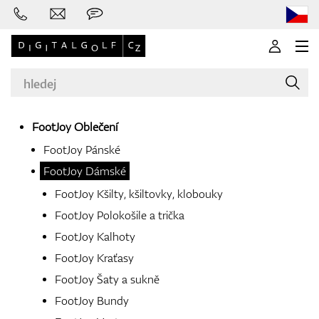
FootJoy Oblečení
FootJoy Pánské
Značky
FootJoy Dámské
FootJoy Kšilty, kšiltovky, klobouky
FootJoy Polokošile a trička
Golfové hole
FootJoy Kalhoty
FootJoy Kraťasy
FootJoy Šaty a sukně
Oblečení
FootJoy Bundy