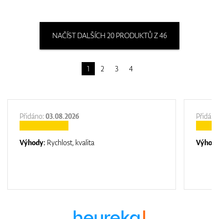
NAČÍST DALŠÍCH 20 PRODUKTŮ Z 46
1
2
3
4
Přidáno:
03.08.2026
Přidáno
Výhody:
Rychlost, kvalita
Výhod