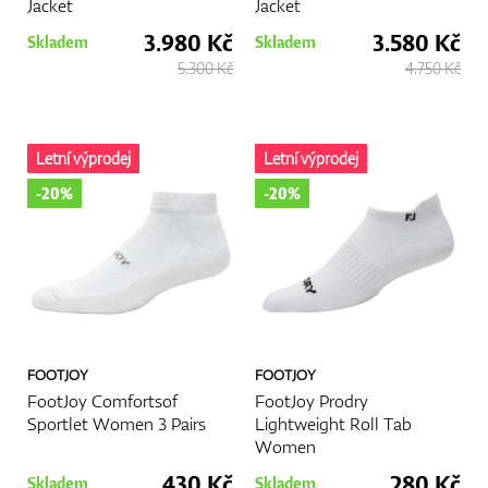
Jacket
Jacket
3.980 Kč
3.580 Kč
Skladem
Skladem
5.300 Kč
4.750 Kč
Letní výprodej
Letní výprodej
-20%
-20%
FOOTJOY
FOOTJOY
FootJoy Comfortsof
FootJoy Prodry
Sportlet Women 3 Pairs
Lightweight Roll Tab
Women
430 Kč
280 Kč
Skladem
Skladem