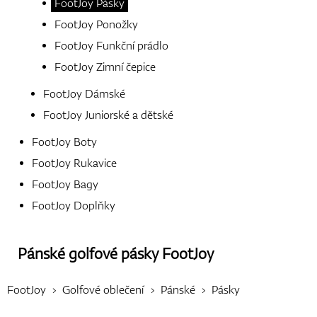
FootJoy Pásky
FootJoy Ponožky
Boty
FootJoy Funkční prádlo
FootJoy Zimní čepice
FootJoy Dámské
Rukavice
FootJoy Juniorské a dětské
FootJoy Boty
FootJoy Rukavice
Míčky
FootJoy Bagy
FootJoy Doplňky
Bagy
Pánské golfové pásky
FootJoy
FootJoy
Golfové oblečení
Pánské
Pásky
Vozíky