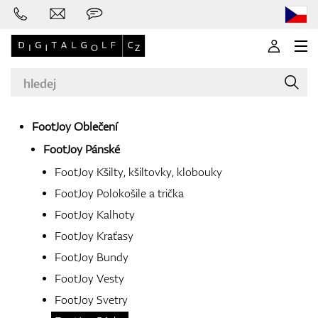
FootJoy Oblečení
FootJoy Pánské
Značky
FootJoy Kšilty, kšiltovky, klobouky
FootJoy Polokošile a trička
FootJoy Kalhoty
Golfové hole
FootJoy Kraťasy
FootJoy Bundy
FootJoy Vesty
Oblečení
FootJoy Svetry