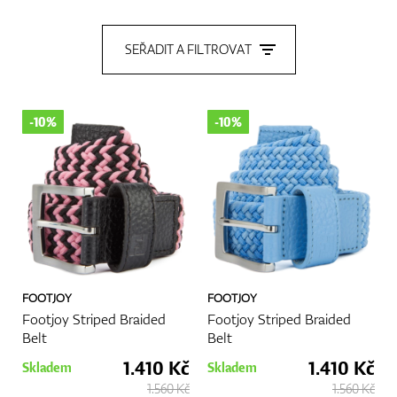
SEŘADIT A FILTROVAT
GPS/Dálkoměry
-10%
-10%
Doplňky
Dárkové poukazy
FOOTJOY
FOOTJOY
Footjoy Striped Braided
Footjoy Striped Braided
Belt
Belt
1.410 Kč
1.410 Kč
Skladem
Skladem
1.560 Kč
1.560 Kč