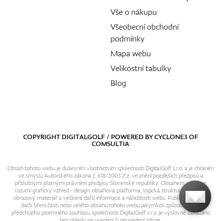
Vše o nákupu
Všeobecní obchodní
podmínky
Mapa webu
Velikostní tabulky
Blog
COPYRIGHT DIGITALGOLF / POWERED BY
CYCLONE3
OF
COMSULTIA
Obsah tohoto webu je duševním vlastnictvím společnosti DigitalGolf s.r.o. a je chráněn
ve smyslu Autorského zákona č. 618/2003 Z.z. ve znění pozdějších předpisů a
příslušnými platnými právními předpisy Slovenské republiky. Obsahem webu se
rozumí grafický vzhled - design, obsahová platforma, logická struktura, textový i
obrazový materiál a veškeré další informace a náležitosti webu. Publikování resp.
další šíření části nebo celého obsahu tohoto webu jakýmkoli způsobem bez
předchozího písemného souhlasu společnosti DigitalGolf s.r.o. je výslovně zakázáno
bez ohledu na uvedení či neuvedení zdroje.