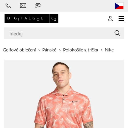
Golfové oblečení
Pánské
Polokošile a trička
Nike
Značky
Golfové hole
Oblečení