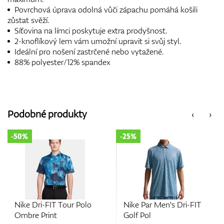
Povrchová úprava odolná vůči zápachu pomáhá košili
zůstat svěží.
Síťovina na límci poskytuje extra prodyšnost.
2-knoflíkový lem vám umožní upravit si svůj styl.
Ideální pro nošení zastrčené nebo vytažené.
88% polyester/12% spandex
Podobné produkty
‹
›
-25%
-25%
Nike Par Men's Dri-FIT
Nike Velocity Men's
Golf Pol
Dri-FIT Golf Polo