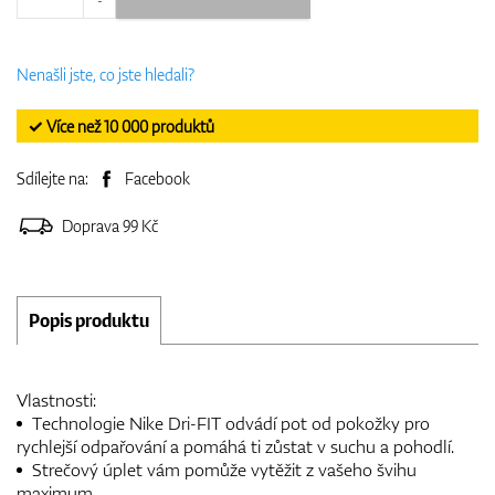
Nenašli jste, co jste hledali?
✓ Více než 10 000 produktů
Sdílejte na:
Facebook
Doprava 99 Kč
Popis produktu
Vlastnosti:
Technologie Nike Dri-FIT odvádí pot od pokožky pro
rychlejší odpařování a pomáhá ti zůstat v suchu a pohodlí.
Strečový úplet vám pomůže vytěžit z vašeho švihu
maximum.