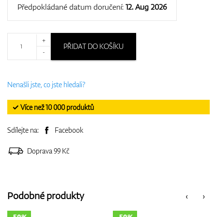
Předpokládané datum doručení:
12. Aug 2026
+
PŘIDAT DO KOŠÍKU
-
Nenašli jste, co jste hledali?
✓ Více než 10 000 produktů
Sdílejte na:
Facebook
Doprava 99 Kč
Podobné produkty
‹
›