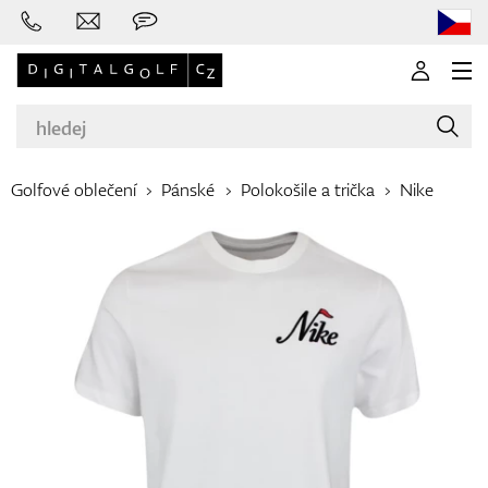
Golfové oblečení
Pánské
Polokošile a trička
Nike
Značky
Golfové hole
Oblečení