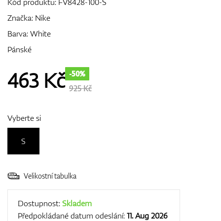
Kód produktu:
FV8428-100-S
Značka:
Nike
Barva: White
GPS/Dálkoměry
Pánské
463
Kč
-50%
Doplňky
925 Kč
Vyberte si
Dárkové poukazy
S
Velikostní tabulka
Dostupnost:
Skladem
Předpokládané datum odeslání:
11. Aug 2026