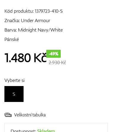
Kód produktu:
1379723-410-S
Značka:
Under Armour
GPS/Dálkoměry
Barva: Midnight Navy/White
Pánské
Doplňky
1.480
Kč
-49%
2.930 Kč
Dárkové poukazy
Vyberte si
S
Velikostní tabulka
Dostupnost:
Skladem