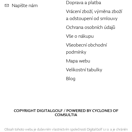
Doprava a platba
Napište nám
Vrácení zboží, výměna zboží
a odstoupení od smlouvy
Ochrana osobních údajů
Vše o nákupu
Všeobecní obchodní
podmínky
Mapa webu
Velikostní tabulky
Blog
COPYRIGHT DIGITALGOLF / POWERED BY
CYCLONE3
OF
COMSULTIA
Obsah tohoto webu je duševním vlastnictvím společnosti DigitalGolf s.r.o. a je chráněn