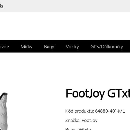
ás
avice
Míčky
Bagy
Vozíky
GPS/Dálkoměry
FootJoy GTx
Kód produktu:
64880-401-ML
Značka:
FootJoy
Barva: White