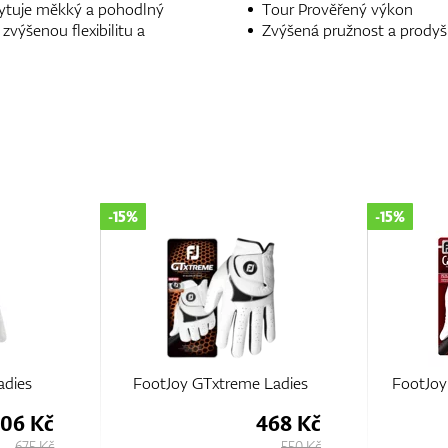
kytuje měkký a pohodlný
Tour Prověřený výkon
zvýšenou flexibilitu a
Zvýšená pružnost a prodyš
-15%
-15%
Ladies
FootJoy CabrettaSof Ladies
FootJo
68 Kč
616 Kč
550 Kč
725 Kč