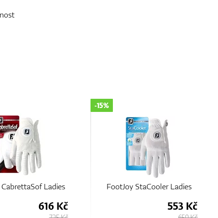
nost
-35%
y StaCooler Ladies
FootJoy StaSof 19 Ladies
553 Kč
520 Kč
650 Kč
800 Kč