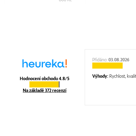
:
31.12.2025
Přidáno:
03.08.2026
:
top luxury
Výhody:
Rychlost, kvali
Hodnocení obchodu 4.8/5
Na základě 372 recenzí