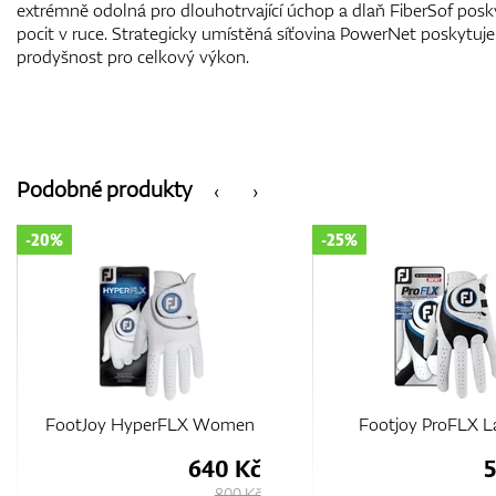
extrémně odolná pro dlouhotrvající úchop a dlaň FiberSof pos
pocit v ruce. Strategicky umístěná síťovina PowerNet poskytuje 
prodyšnost pro celkový výkon.
Podobné produkty
‹
›
-25%
-15%
Footjoy ProFLX Ladies
FootJoy GTxtreme 
506 Kč
4
675 Kč