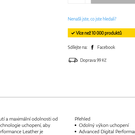
Nenašli jste, co jste hledali?
✓ Více než 10 000 produktů
Sdílejte na:
Facebook
Doprava 99 Kč
tí a maximální odolnosti od
Přehled
chnologie uchopení, aby
Odolný výkon uchopení
erformance Leather je
Advanced Digital Performa