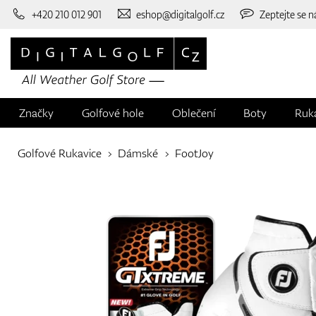
+420 210 012 901
eshop@digitalgolf.cz
Zeptejte se n
Značky
Golfové hole
Oblečení
Boty
Ruk
Golfové Rukavice
Dámské
FootJoy