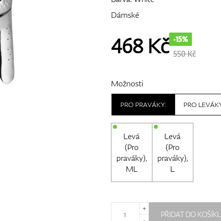
Dámské
468
Kč
-15%
550 Kč
Možnosti
PRO PRAVÁKY:
PRO LEVÁKY
Levá
Levá
(Pro
(Pro
praváky),
praváky),
ML
L
+
PŘIDAT DO KOŠÍK
-