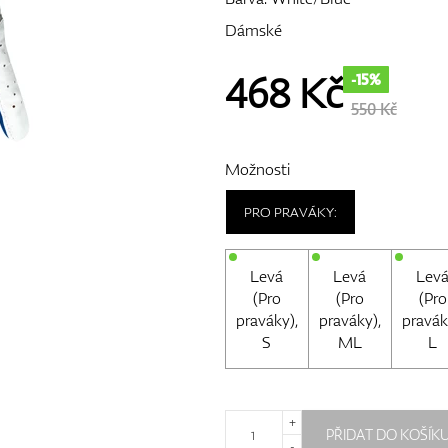
Dámské
468
Kč
-15%
550 Kč
Možnosti
PRO PRAVÁKY:
Levá
Levá
Lev
(Pro
(Pro
(Pro
praváky),
praváky),
pravák
S
ML
L
+
PŘIDAT DO KOŠÍK
-