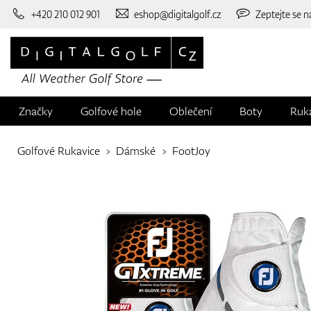
+420 210 012 901
eshop@digitalgolf.cz
Zeptejte se n
Značky
Golfové hole
Oblečení
Boty
Ruk
Golfové Rukavice
Dámské
FootJoy