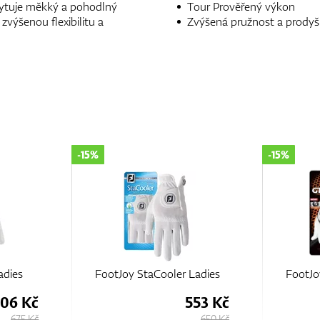
kytuje měkký a pohodlný
Tour Prověřený výkon
zvýšenou flexibilitu a
Zvýšená pružnost a prodyš
-15%
-15%
Ladies
FootJoy GTxtreme Ladies
FootJoy
553 Kč
468 Kč
650 Kč
550 Kč