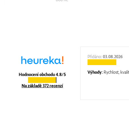
:
31.12.2025
Přidáno:
03.08.2026
:
top luxury
Výhody:
Rychlost, kvali
Hodnocení obchodu 4.8/5
Na základě 372 recenzí