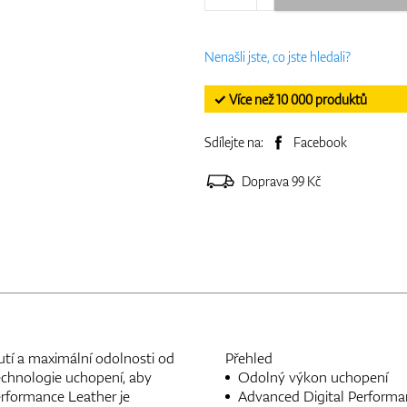
Nenašli jste, co jste hledali?
✓ Více než 10 000 produktů
Sdílejte na:
Facebook
Doprava 99 Kč
tí a maximální odolnosti od
Přehled
chnologie uchopení, aby
Odolný výkon uchopení
erformance Leather je
Advanced Digital Performa