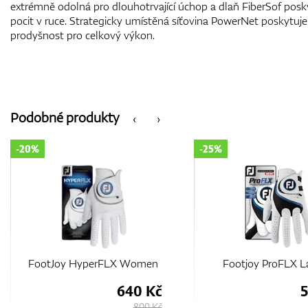
extrémně odolná pro dlouhotrvající úchop a dlaň FiberSof pos
pocit v ruce. Strategicky umístěná síťovina PowerNet poskytuje 
prodyšnost pro celkový výkon.
Podobné produkty
‹
›
-25%
-15%
Footjoy ProFLX Ladies
FootJoy StaCooler 
506 Kč
675 Kč