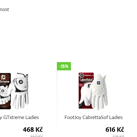
nost
-35%
 CabrettaSof Ladies
FootJoy StaSof 19 Ladies
616 Kč
520 Kč
725 Kč
800 Kč