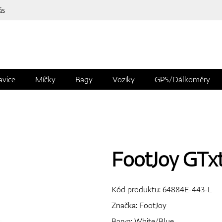
ás
avice
Míčky
Bagy
Vozíky
GPS/Dálkoměry
FootJoy GT
Kód produktu:
64884E-443-L
Značka:
FootJoy
Barva: White/Blue