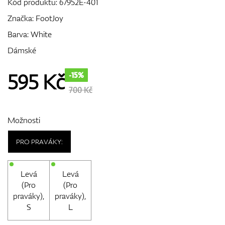
Kód produktu:
67952E-401
Značka:
FootJoy
Barva: White
GPS/Dálkoměry
Dámské
595
Kč
-15%
Doplňky
700 Kč
Možnosti
Dárkové poukazy
PRO PRAVÁKY:
Levá
Levá
(Pro
(Pro
praváky),
praváky),
S
L