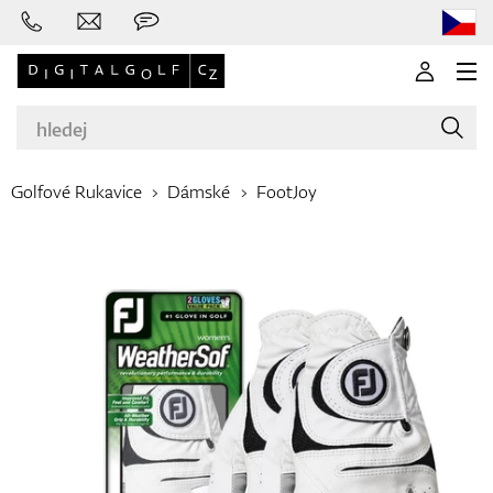
Golfové Rukavice
Dámské
FootJoy
Značky
Golfové hole
Oblečení