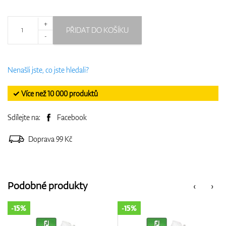
+
PŘIDAT DO KOŠÍKU
-
Nenašli jste, co jste hledali?
✓ Více než 10 000 produktů
Sdílejte na:
Facebook
Doprava 99 Kč
Podobné produkty
‹
›
-15%
-15%