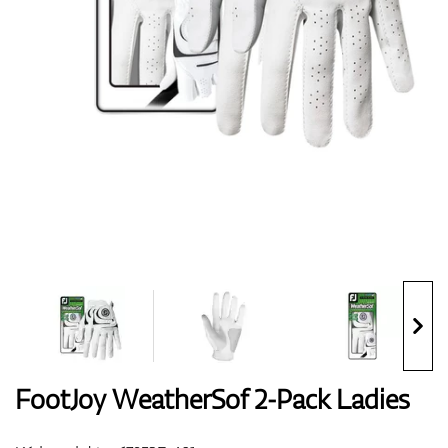
Boty
Rukavice
Míčky
Bagy
FootJoy WeatherSof 2-Pack Ladies
Vozíky