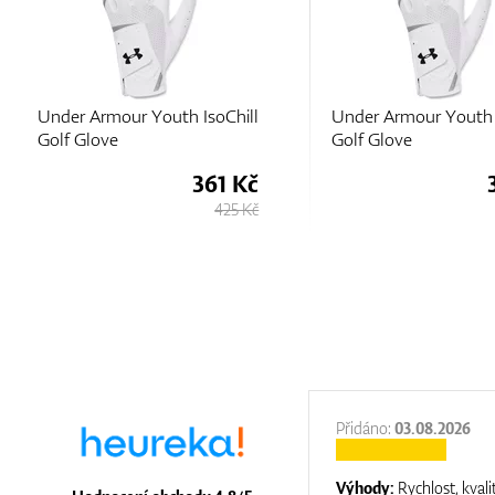
Under Armour Youth IsoChill
Under Armour Youth 
Golf Glove
Golf Glove
361 Kč
425 Kč
:
31.12.2025
Přidáno:
03.08.2026
:
top luxury
Výhody:
Rychlost, kvali