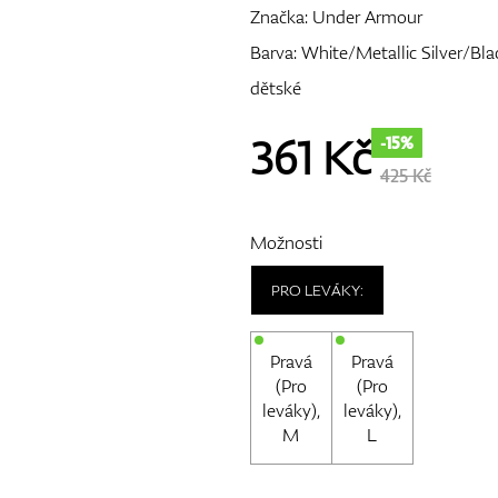
Značka:
Under Armour
Barva: White/Metallic Silver/Bla
dětské
361
Kč
-15%
425 Kč
Možnosti
PRO LEVÁKY:
Pravá
Pravá
(Pro
(Pro
leváky),
leváky),
M
L