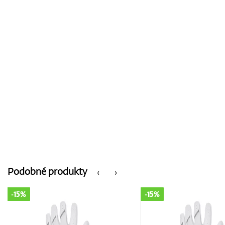
Podobné produkty
‹
›
-15%
-15%