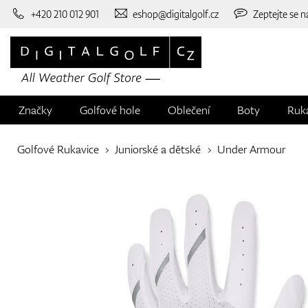
+420 210 012 901
eshop@digitalgolf.cz
Zeptejte se n
Značky
Golfové hole
Oblečení
Boty
Ruk
Golfové Rukavice
Juniorské a dětské
Under Armour