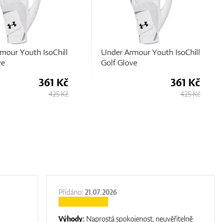
mour Youth IsoChill
Under Armour Youth IsoChill
ve
Golf Glove
361 Kč
361 Kč
425 Kč
425 Kč
Přidáno:
21.07.2026
Výhody:
Naprostá spokojenost, neuvěřitelně