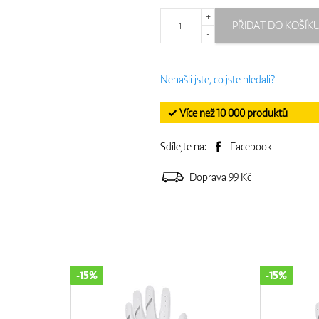
+
PŘIDAT DO KOŠÍK
-
Nenašli jste, co jste hledali?
✓ Více než 10 000 produktů
Sdílejte na:
Facebook
Doprava 99 Kč
-15%
-15%