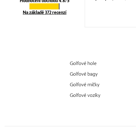
Hodnocení obchodu 4.8/5
Na základě 372 recenzí
Golfové hole
Golfové bagy
Golfové míčky
Golfové vozíky