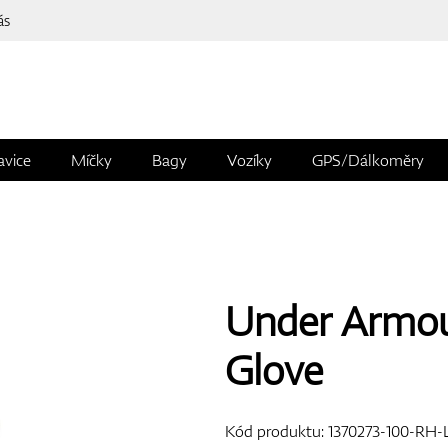
ás
avice
Míčky
Bagy
Vozíky
GPS/Dálkoměry
Under Armour
Glove
Kód produktu:
1370273-100-RH-