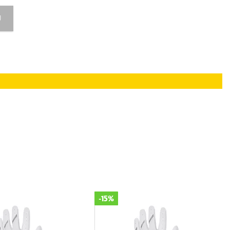
U
-15%