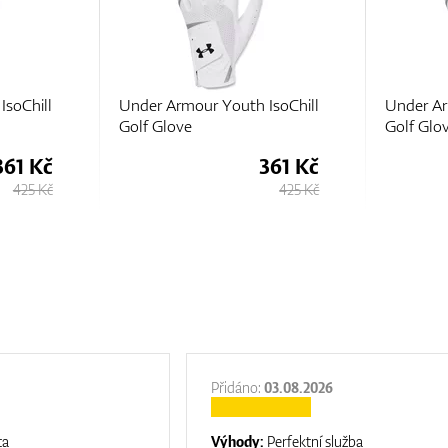
IsoChill
Under Armour Youth IsoChill
Under Ar
Golf Glove
Golf Glo
361 Kč
361 Kč
425 Kč
425 Kč
Přidáno:
03.08.2026
ta
Výhody:
Perfektní služba