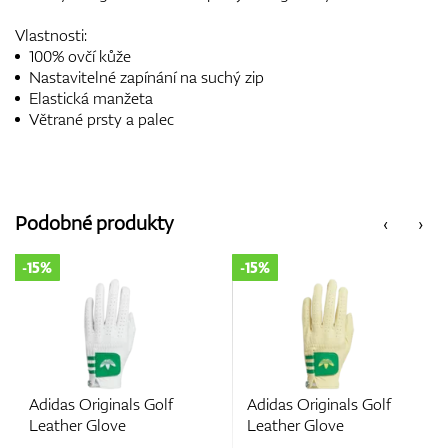
Vlastnosti:
100% ovčí kůže
Nastavitelné zapínání na suchý zip
Elastická manžeta
Větrané prsty a palec
Podobné produkty
‹
›
-15%
-15%
f
Adidas Originals Golf
Adidas Originals Golf
Leather Glove
Leather Glove