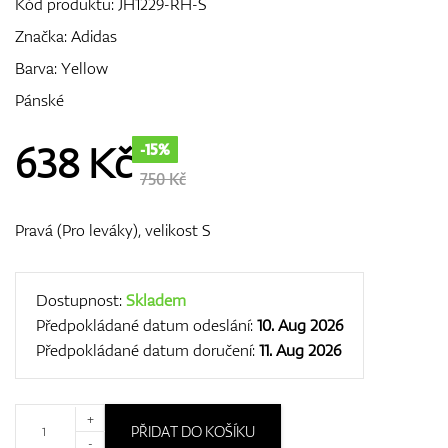
Kód produktu:
JH1229-RH-S
Značka:
Adidas
Barva: Yellow
GPS/Dálkoměry
Pánské
638
Kč
-15%
Doplňky
750 Kč
Pravá (Pro leváky), velikost S
Dárkové poukazy
Dostupnost:
Skladem
Předpokládané datum odeslání:
10. Aug 2026
Předpokládané datum doručení:
11. Aug 2026
+
PŘIDAT DO KOŠÍKU
-