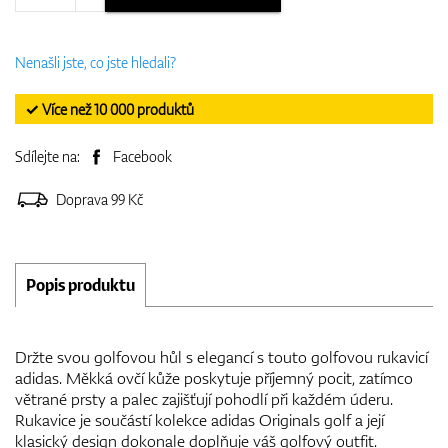
Nenašli jste, co jste hledali?
✓ Více než 10 000 produktů
Sdílejte na:
Facebook
Doprava 99 Kč
Popis produktu
Držte svou golfovou hůl s elegancí s touto golfovou rukavicí
adidas. Měkká ovčí kůže poskytuje příjemný pocit, zatímco
větrané prsty a palec zajišťují pohodlí při každém úderu.
Rukavice je součástí kolekce adidas Originals golf a její
klasický design dokonale doplňuje váš golfový outfit.