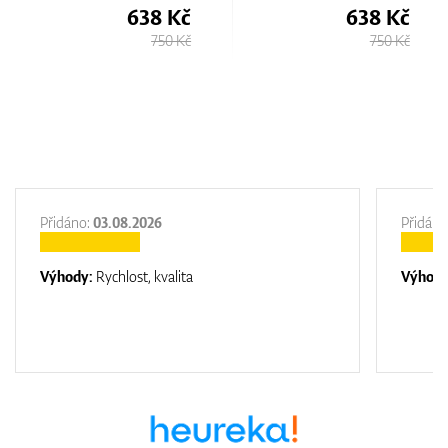
 Kč
638 Kč
638 
0 Kč
750 Kč
750 
Přidáno:
03.08.2026
Přidáno
Výhody:
Rychlost, kvalita
Výhod