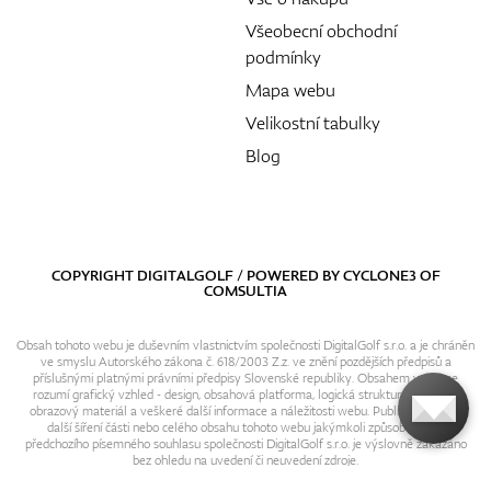
Všeobecní obchodní
podmínky
Mapa webu
Velikostní tabulky
Blog
COPYRIGHT DIGITALGOLF / POWERED BY
CYCLONE3
OF
COMSULTIA
Obsah tohoto webu je duševním vlastnictvím společnosti DigitalGolf s.r.o. a je chráněn
ve smyslu Autorského zákona č. 618/2003 Z.z. ve znění pozdějších předpisů a
příslušnými platnými právními předpisy Slovenské republiky. Obsahem webu se
rozumí grafický vzhled - design, obsahová platforma, logická struktura, textový i
obrazový materiál a veškeré další informace a náležitosti webu. Publikování resp.
další šíření části nebo celého obsahu tohoto webu jakýmkoli způsobem bez
předchozího písemného souhlasu společnosti DigitalGolf s.r.o. je výslovně zakázáno
bez ohledu na uvedení či neuvedení zdroje.