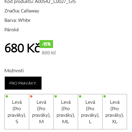
Kód produktu:
A00542_L0027_G15
Značka:
Callaway
Barva: White
GPS/Dálkoměry
Pánské
680
Kč
-15%
Doplňky
800 Kč
Možnosti
Dárkové poukazy
PRO PRAVÁKY:
Levá
Levá
Levá
Levá
Levá
(Pro
(Pro
(Pro
(Pro
(Pro
praváky),
praváky),
praváky),
praváky),
praváky),
S
M
ML
L
XL