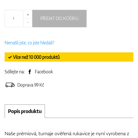
+
PŘIDAT DO KOŠÍKU
-
Nenašli jste, co jste hledali?
✓ Více než 10 000 produktů
Sdílejte na:
Facebook
Doprava 99 Kč
Popis produktu
Naše prémiová, turnaje ověřená rukavice je nyní vyrobena z