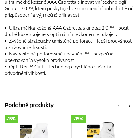
ultra měkké kožené AAA Cabretta s inovativní technologií
Griptac 2.0 ™, která poskytuje bezkonkurenční pohodlí, těsné
přizpůsobení a výjimečné přilnavosti.
Ultra měkká kožená AAA Cabretta s griptac 2.0 ™ - pocit
druhé kůže spojené s optimálním výkonem v rukojeti.
Zvýšené strategicky umístěné perforace - lepší prodyšnost
a snižování vlhkosti.
Nastavitelné perforované upevnění ™ - bezpečné
upevňování a vysoká prodyšnost.
Opti Dry ™ Cuff - Technologie rychlého sušení a
odvodnění vlhkosti.
Podobné produkty
‹
›
-15%
-15%