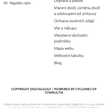
Doprava a platba
Napište nám
Vrácení zboží, výměna zboží
a odstoupení od smlouvy
Ochrana osobních údajů
Vše o nákupu
Všeobecní obchodní
podmínky
Mapa webu
Velikostní tabulky
Blog
COPYRIGHT DIGITALGOLF / POWERED BY
CYCLONE3
OF
COMSULTIA
Obsah tohoto webu je duševním vlastnictvím společnosti DigitalGolf s.r.o. a je chráněn
ve smyslu Autorského zákona č. 618/2003 Z.z. ve znění pozdějších předpisů a