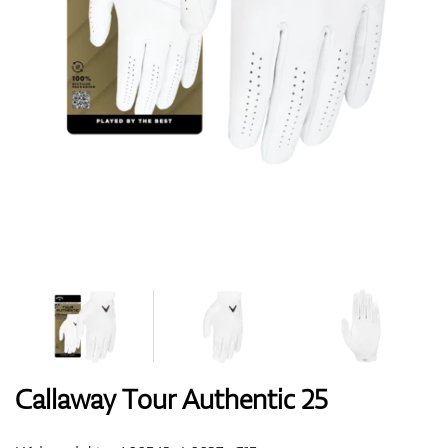
Boty
Rukavice
Míčky
Bagy
Callaway Tour Authentic 25
Vozíky