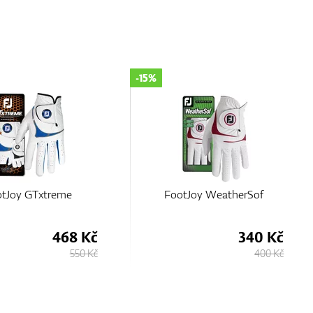
-15%
tJoy GTxtreme
FootJoy WeatherSof
468 Kč
340 Kč
550 Kč
400 Kč