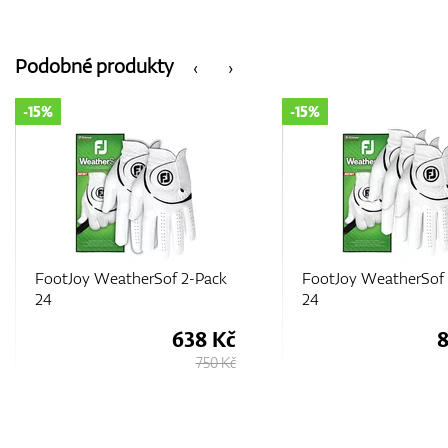
Podobné produkty
‹
›
-15%
-15%
FootJoy WeatherSof 2-Pack
FootJoy WeatherSof 
24
24
638 Kč
750 Kč