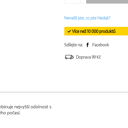
Nenašli jste, co jste hledali?
✓ Více než 10 000 produktů
Sdílejte na:
Facebook
Doprava 99 Kč
binuje nejvyšší odolnost s
ého počasí.