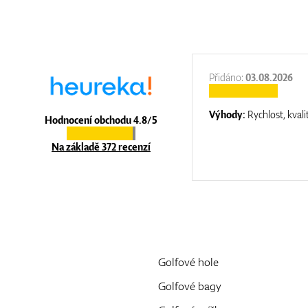
:
31.12.2025
Přidáno:
03.08.2026
:
top luxury
Výhody:
Rychlost, kvali
Hodnocení obchodu 4.8/5
Na základě 372 recenzí
Golfové hole
Golfové bagy