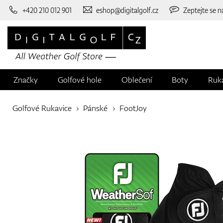
+420 210 012 901
eshop@digitalgolf.cz
Zeptejte se n
Značky
Golfové hole
Oblečení
Boty
Ruk
Golfové Rukavice
Pánské
FootJoy