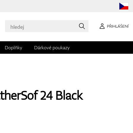
PŘIHLÁŠENÍ
Doplňky
Dárkové poukazy
herSof 24 Black