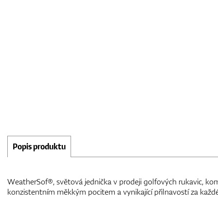
Popis produktu
WeatherSof®, světová jednička v prodeji golfových rukavic, kom
konzistentním měkkým pocitem a vynikající přilnavostí za každ