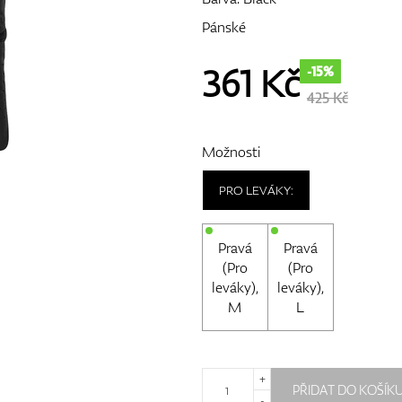
Pánské
361
Kč
-15%
425 Kč
Možnosti
PRO LEVÁKY:
Pravá
Pravá
(Pro
(Pro
leváky),
leváky),
M
L
+
PŘIDAT DO KOŠÍK
-