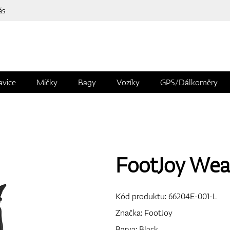
ás
avice
Míčky
Bagy
Vozíky
GPS/Dálkoměry
FootJoy Weat
Kód produktu:
66204E-001-L
Značka:
FootJoy
Barva: Black