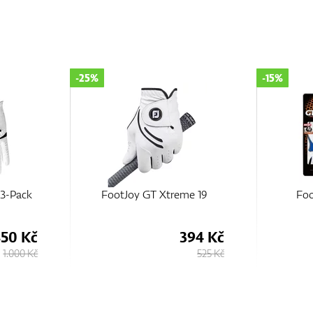
-25%
-15%
3-Pack
FootJoy GT Xtreme 19
Foo
850 Kč
394 Kč
1.000 Kč
525 Kč