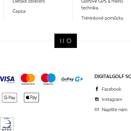
Detské oblečení
Golfové GPS a měřící
technika
Čepice
Tréninkové pomůcky
DIGITALGOLF S
Facebook
Instagram
Napište nám