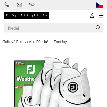
Golfové Rukavice
Pánské
FootJoy
Značky
Golfové hole
Oblečení