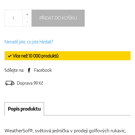
+
PŘIDAT DO KOŠÍKU
-
Nenašli jste, co jste hledali?
✓ Více než 10 000 produktů
Sdílejte na:
Facebook
Doprava 99 Kč
Popis produktu
WeatherSof®, světová jednička v prodeji golfových rukavic,