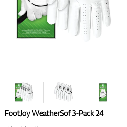
Boty
Rukavice
Míčky
Bagy
FootJoy WeatherSof 3-Pack 24
Vozíky