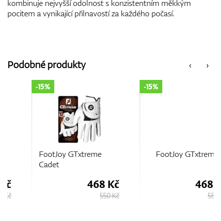
kombinuje nejvyšší odolnost s konzistentním měkkým
pocitem a vynikající přilnavostí za každého počasí.
Podobné produkty
‹
›
-15%
-15%
FootJoy GTxtreme
FootJoy GTxtreme
Cadet
468 Kč
468 Kč
550 Kč
550 Kč