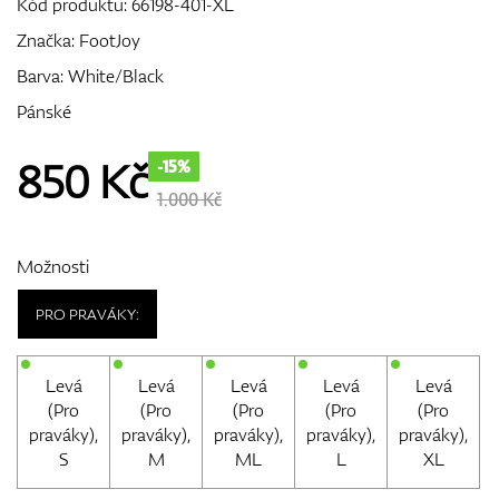
Kód produktu:
66198-401-XL
Značka:
FootJoy
Barva: White/Black
GPS/Dálkoměry
Pánské
850
Kč
-15%
Doplňky
1.000 Kč
Možnosti
Dárkové poukazy
PRO PRAVÁKY:
Levá
Levá
Levá
Levá
Levá
(Pro
(Pro
(Pro
(Pro
(Pro
praváky),
praváky),
praváky),
praváky),
praváky),
S
M
ML
L
XL