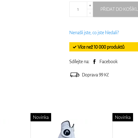
+
PŘIDAT DO KOŠÍK
-
Nenašli jste, co jste hledali?
✓ Více než 10 000 produktů
Sdílejte na:
Facebook
Doprava 99 Kč
Novinka
Novinka