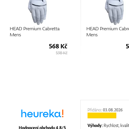
HEAD Premium Cabretta
HEAD Premium Cabr
Mens
Mens
568 Kč
5
598 Kč
:
31.12.2025
Přidáno:
03.08.2026
:
top luxury
Výhody:
Rychlost, kvali
Hodnocení obchodu 4.8/5