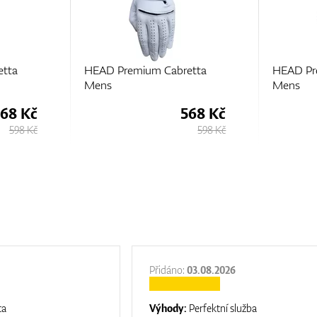
etta
HEAD Premium Cabretta
HEAD Pr
Mens
Mens
68 Kč
568 Kč
598 Kč
598 Kč
Přidáno:
03.08.2026
ta
Výhody:
Perfektní služba