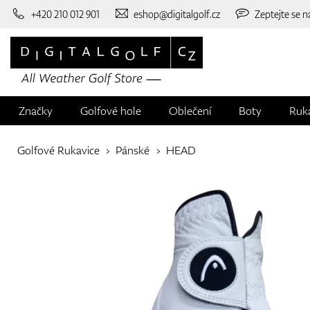
+420 210 012 901
eshop@digitalgolf.cz
Zeptejte se n
Značky
Golfové hole
Oblečení
Boty
Ruk
Golfové Rukavice
Pánské
HEAD