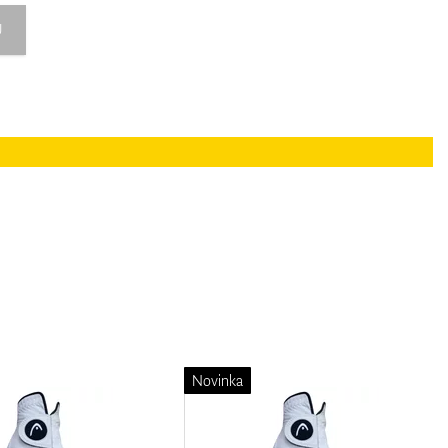
U
Novinka