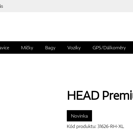
ás
avice
Míčky
Bagy
Vozíky
GPS/Dálkoměry
HEAD Premi
Novinka
Kód produktu:
31626-RH-XL