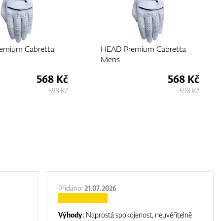
emium Cabretta
HEAD Premium Cabretta
Mens
568 Kč
568 Kč
598 Kč
598 Kč
Přidáno:
21.07.2026
Výhody:
Naprostá spokojenost, neuvěřitelně