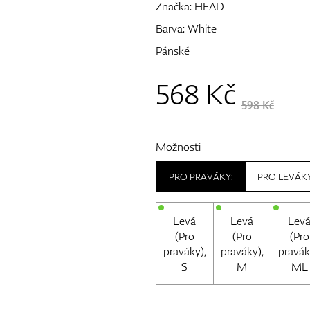
Značka:
HEAD
Barva: White
Pánské
568
Kč
598 Kč
Možnosti
PRO PRAVÁKY:
PRO LEVÁKY
Levá
Levá
Lev
(Pro
(Pro
(Pro
praváky),
praváky),
pravák
S
M
ML