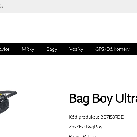
ás
avice
Míčky
Bagy
Vozíky
GPS/Dálkoměry
Bag Boy Ult
Kód produktu:
BB71537DE
Značka:
BagBoy
Barva: White