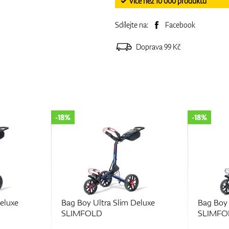
✓ Více než 10 000 produktů
Sdílejte na:
Facebook
Doprava 99 Kč
-18%
-18%
eluxe
Bag Boy Ultra Slim Deluxe
Bag Boy 
SLIMFOLD
SLIMFO