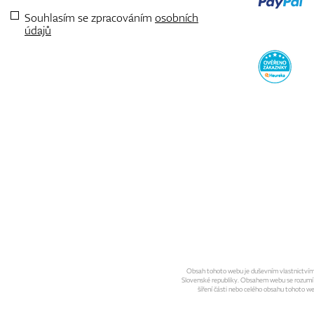
Souhlasím se zpracováním
osobních
údajů
Obsah tohoto webu je duševním vlastnictvím sp
Slovenské republiky. Obsahem webu se rozumí gra
šíření části nebo celého obsahu tohoto w