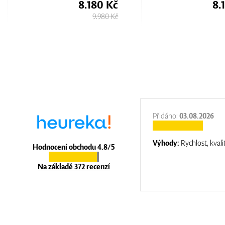
8.180 Kč
8.
9.980 Kč
:
31.12.2025
Přidáno:
03.08.2026
:
top luxury
Výhody:
Rychlost, kvali
Hodnocení obchodu 4.8/5
Na základě 372 recenzí