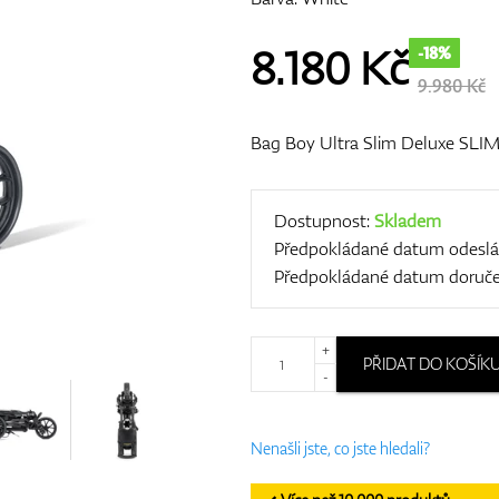
8.180
Kč
-18%
9.980 Kč
Bag Boy Ultra Slim Deluxe SL
Dostupnost:
Skladem
Předpokládané datum odeslá
Předpokládané datum doruče
+
PŘIDAT DO KOŠÍK
-
Nenašli jste, co jste hledali?