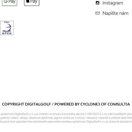
Instagram
Napište nám
COPYRIGHT DIGITALGOLF / POWERED BY
CYCLONE3
OF
COMSULTIA
olečnosti DigitalGolf s.r.o. a je chráněn ve smyslu Autorského zákona č. 618/2003 Z.z. ve znění pozdějších pře
fický vzhled - design, obsahová platforma, logická struktura, textový i obrazový materiál a veškeré další infor
ebu jakýmkoli způsobem bez předchozího písemného souhlasu společnosti DigitalGolf s.r.o. je výslovně zakázáno b