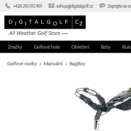
+420 210 012 901
eshop@digitalgolf.cz
Zeptejte se n
Značky
Golfové hole
Oblečení
Boty
Ruk
Golfové vozíky
Manuální
BagBoy