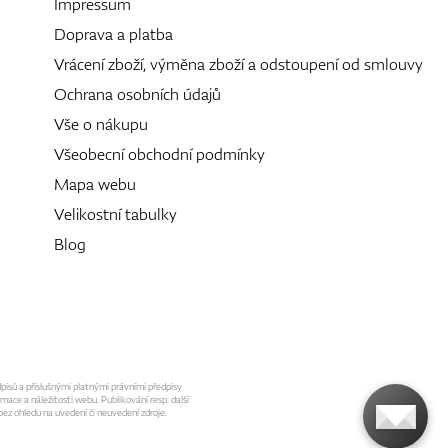
Impressum
Doprava a platba
Vrácení zboží, výměna zboží a odstoupení od smlouvy
Ochrana osobních údajů
Vše o nákupu
Všeobecní obchodní podmínky
Mapa webu
Velikostní tabulky
Blog
dpisů a příslušnými platnými právními předpisy
mace a náležitosti webu. Publikování resp. další
ez ohledu na uvedení či neuvedení zdroje.