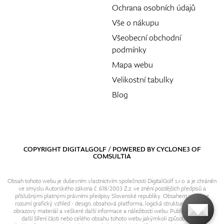
Ochrana osobních údajů
Vše o nákupu
Všeobecní obchodní
podmínky
Mapa webu
Velikostní tabulky
Blog
COPYRIGHT DIGITALGOLF / POWERED BY
CYCLONE3
OF
COMSULTIA
Obsah tohoto webu je duševním vlastnictvím společnosti DigitalGolf s.r.o. a je chráněn
ve smyslu Autorského zákona č. 618/2003 Z.z. ve znění pozdějších předpisů a
příslušnými platnými právními předpisy Slovenské republiky. Obsahem webu se
rozumí grafický vzhled - design, obsahová platforma, logická struktura, textový i
obrazový materiál a veškeré další informace a náležitosti webu. Publikování resp.
další šíření části nebo celého obsahu tohoto webu jakýmkoli způsobem bez