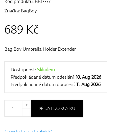
Kód produktu:
BB17777
Značka:
BagBoy
GPS/Dálkoměry
689
Kč
Bag Boy Umbrella Holder Extender
Doplňky
Dostupnost:
Skladem
Předpokládané datum odeslání:
10. Aug 2026
Dárkové poukazy
Předpokládané datum doručení:
11. Aug 2026
+
PŘIDAT DO KOŠÍKU
-
Nenašli jste, co jste hledali?