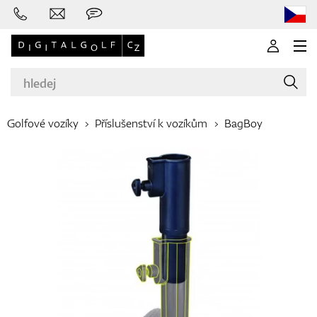
Golfové vozíky
Příslušenství k vozíkům
BagBoy
Značky
Golfové hole
Oblečení