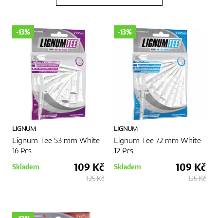
Boty
-13%
-13%
Rukavice
Míčky
LIGNUM
LIGNUM
Lignum Tee 53 mm White
Lignum Tee 72 mm White
16 Pcs
12 Pcs
Bagy
109 Kč
109 Kč
Skladem
Skladem
125 Kč
125 Kč
Vozíky