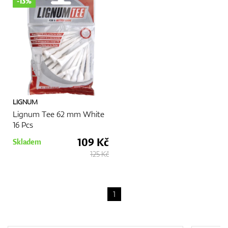
-13%
GPS/Dálkoměry
Doplňky
LIGNUM
Lignum Tee 62 mm White
16 Pcs
Dárkové poukazy
109 Kč
Skladem
125 Kč
1