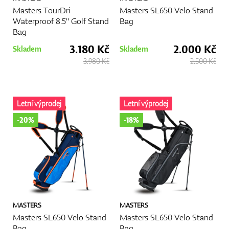
Masters TourDri
Masters SL650 Velo Stand
Waterproof 8.5" Golf Stand
Bag
Bag
GPS/Dálkoměry
3.180 Kč
2.000 Kč
Skladem
Skladem
3.980 Kč
2.500 Kč
Doplňky
Letní výprodej
Letní výprodej
-20%
-18%
Dárkové poukazy
MASTERS
MASTERS
Masters SL650 Velo Stand
Masters SL650 Velo Stand
Bag
Bag