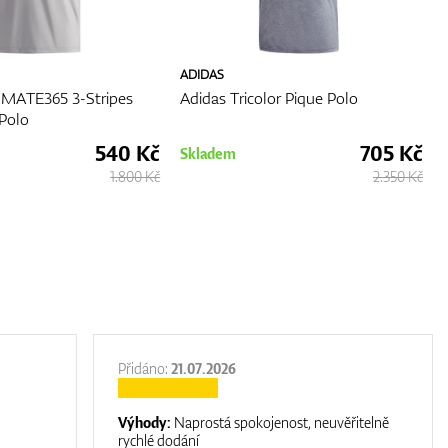
ADIDAS
IMATE365 3-Stripes
Adidas Tricolor Pique Polo
Polo
540 Kč
705 Kč
Skladem
1.800 Kč
2.350 Kč
Přidáno:
21.07.2026
Výhody:
Naprostá spokojenost, neuvěřitelně
rychlé dodání