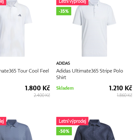
ej
Letní výprodej
-35%
ADIDAS
mate365 Tour Cool Feel
Adidas Ultimate365 Stripe Polo
Shirt
1.800 Kč
1.210 Kč
Skladem
2.400 Kč
1.860 Kč
ej
Letní výprodej
-50%