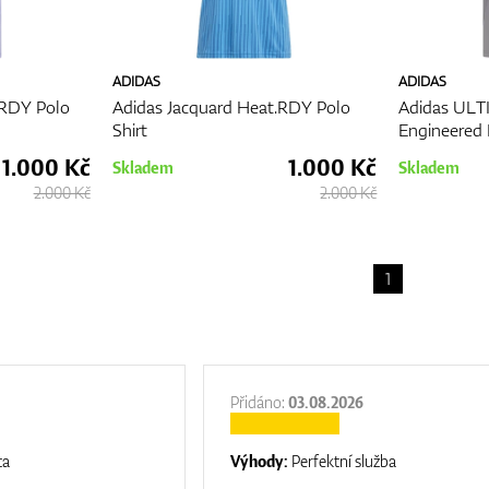
ADIDAS
ADIDAS
.RDY Polo
Adidas Jacquard Heat.RDY Polo
Adidas ULT
Shirt
Engineered 
1.000 Kč
1.000 Kč
Skladem
Skladem
2.000 Kč
2.000 Kč
1
Přidáno:
03.08.2026
ta
Výhody:
Perfektní služba