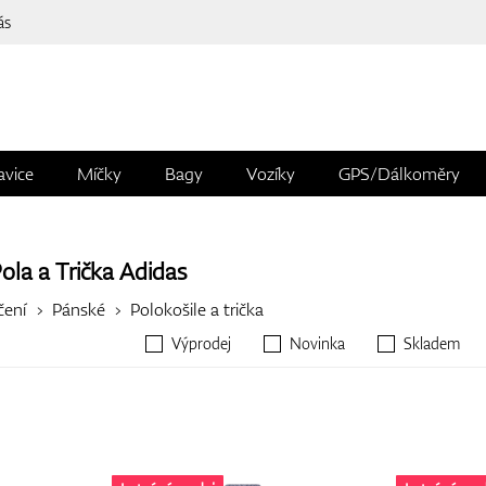
ás
avice
Míčky
Bagy
Vozíky
GPS/Dálkoměry
ola a Trička
Adidas
čení
Pánské
Polokošile a trička
Výprodej
Novinka
Skladem