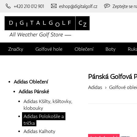
+420 210 012 901
eshop@digitalgolf.cz
Zeptejte se n
Značky
Golfové hole
Oblečení
Boty
Ruk
Pánská Golfová P
Adidas Oblečení
Adidas
Golfové oble
Adidas Pánské
Adidas Kšilty, kšiltovky,
klobouky
Adidas Polokošile a
trička
Adidas Kalhoty