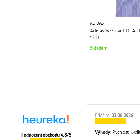
ADIDAS
Adidas Jacquard HEAT
Shirt
Skladem
:
31.12.2025
Přidáno:
03.08.2026
:
top luxury
Výhody:
Rychlost, kvali
Hodnocení obchodu 4.8/5