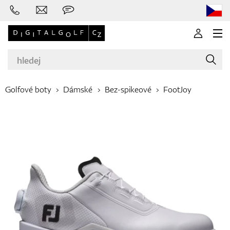
Golfové boty
Dámské
Bez-spikeové
FootJoy
Značky
Golfové hole
Oblečení