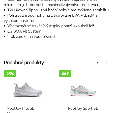
minimalizuje hmotnost a maximalizuje návratnost energie
TPU PowerClip využívá boční pohyb pro zvýšenou stabilitu
Polstrování pod nohama z tvarované EVA FitBed® s
vysokou hustotou
Vícerozměrné trakční výstupky porazí jakoukoli lež
Li2 BOA Fit System
1 rok záruka na vodotěsnost
Podobné produkty
‹
›
-25%
-60%
FootJoy Pro/SL
FootJoy Sport SL