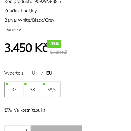
Kód produktu:
90929M-38,5
Značka:
FootJoy
Barva: White/Black/Grey
GPS/Dálkoměry
Dámské
3.450
Kč
-35%
Doplňky
5.300 Kč
Vyberte si
UK
/
EU
Dárkové poukazy
37
38
38,5
Velikostní tabulka
+