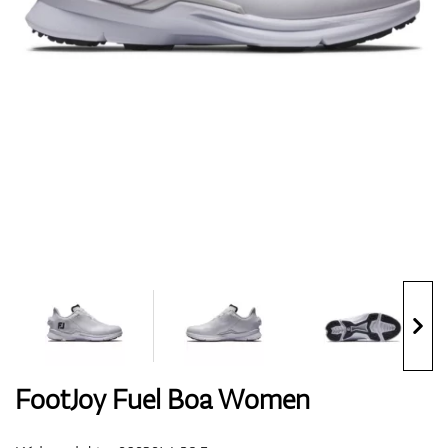
Boty
Rukavice
Míčky
Bagy
FootJoy Fuel Boa Women
Vozíky