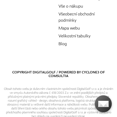
Vše o nákupu
Všeobecní obchodní
podmínky
Mapa webu
Velikostní tabulky
Blog
COPYRIGHT DIGITALGOLF / POWERED BY
CYCLONE3
OF
COMSULTIA
Obsah tohoto webu je duševním vlastnictvím společnosti DigitalGolf s.r.o. a je chráněn
ve smyslu Autorského zákona č. 618/2003 Z.z. ve znění pozdějších předpisů a
příslušnými platnými právními předpisy Slovenské republiky. Obsahem webu se
rozumí grafický vzhled - design, obsahová platforma, logická struktura, textový i
obrazový materiál a veškeré další informace a náležitosti webu. Publikování resp.
další šíření části nebo celého obsahu tohoto webu jakýmkoli způsobem bez
předchozího písemného souhlasu společnosti DigitalGolf s.r.o. je výslovně zakázáno
bez ohledu na uvedení či neuvedení zdroje.