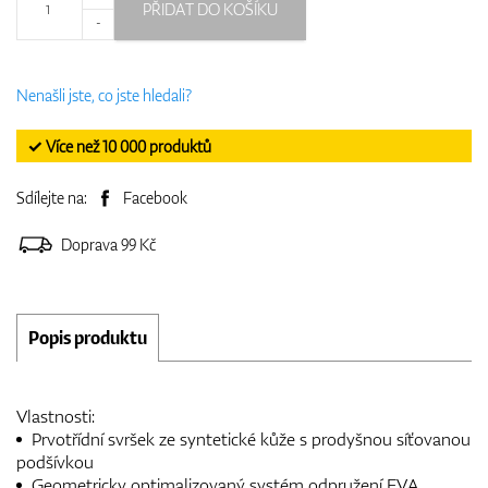
PŘIDAT DO KOŠÍKU
-
Nenašli jste, co jste hledali?
✓ Více než 10 000 produktů
Sdílejte na:
Facebook
Doprava 99 Kč
Popis produktu
Vlastnosti:
Prvotřídní svršek ze syntetické kůže s prodyšnou síťovanou
podšívkou
Geometricky optimalizovaný systém odpružení EVA