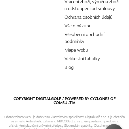
Vrácení zboží, výměna zboží
a odstoupení od smlouvy
Ochrana osobních údajů
Vše o nákupu
Všeobecní obchodní
podmínky
Mapa webu
Velikostní tabulky
Blog
COPYRIGHT DIGITALGOLF / POWERED BY
CYCLONE3
OF
COMSULTIA
Obsah tohoto webu je duševním vlastnictvím společnosti DigitalGolf s.r.o. a je chráněn
ve smyslu Autorského zákona č. 618/2003 Z.z. ve znění pozdějších předpisů a
příslušnými platnými právními předpisy Slovenské republiky. Obsahem webu se