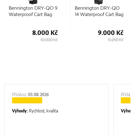
DRY-QO 9
Bennington DRY-QO
Bennington D
art Bag
14 Waterproof Cart Bag
14 Waterproof 
.000 Kč
9.000 Kč
9.
10.000 Kč
11.250 Kč
Přidáno:
03.08.2026
Přidáno
Výhody:
Rychlost, kvalita
Výhod