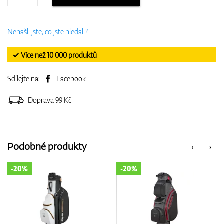
Nenašli jste, co jste hledali?
✓ Více než 10 000 produktů
Sdílejte na:
Facebook
Doprava 99 Kč
Podobné produkty
‹
›
-20%
-20%