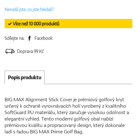
Nenašli jste, co jste hledali?
✓ Více než 10 000 produktů
Sdílejte na:
Facebook
Doprava 99 Kč
Popis produktu
BIG MAX Alignment Stick Cover je prémiový golfový kryt
určený k ochraně vyrovnávacích holí vyrobený z kvalitního
SoftGuard PU materiálu, který zaručuje vysokou odolnost a
elegantní vzhled. Tento moderní golfový obal nabízí
prémiovou kvalitu a propracovaný design, který dokonale
ladí s řadou BIG MAX Prime Golf Bag.