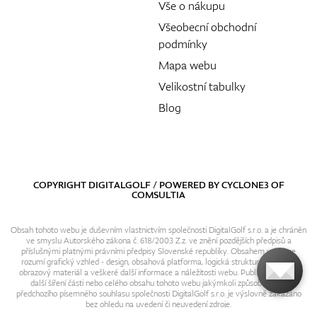
Vše o nákupu
Všeobecní obchodní
podmínky
Mapa webu
Velikostní tabulky
Blog
COPYRIGHT DIGITALGOLF / POWERED BY
CYCLONE3
OF
COMSULTIA
Obsah tohoto webu je duševním vlastnictvím společnosti DigitalGolf s.r.o. a je chráněn
ve smyslu Autorského zákona č. 618/2003 Z.z. ve znění pozdějších předpisů a
příslušnými platnými právními předpisy Slovenské republiky. Obsahem webu se
rozumí grafický vzhled - design, obsahová platforma, logická struktura, textový i
obrazový materiál a veškeré další informace a náležitosti webu. Publikování resp.
další šíření části nebo celého obsahu tohoto webu jakýmkoli způsobem bez
předchozího písemného souhlasu společnosti DigitalGolf s.r.o. je výslovně zakázáno
bez ohledu na uvedení či neuvedení zdroje.