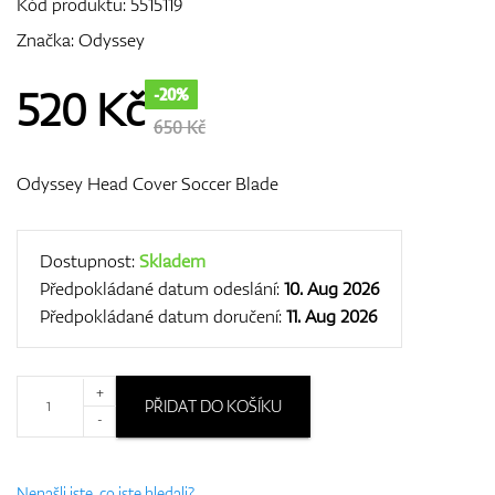
Kód produktu:
5515119
Značka:
Odyssey
GPS/Dálkoměry
520
Kč
-20%
650 Kč
Odyssey Head Cover Soccer Blade
Doplňky
Dostupnost:
Skladem
Předpokládané datum odeslání:
10. Aug 2026
Dárkové poukazy
Předpokládané datum doručení:
11. Aug 2026
+
PŘIDAT DO KOŠÍKU
-
Nenašli jste, co jste hledali?