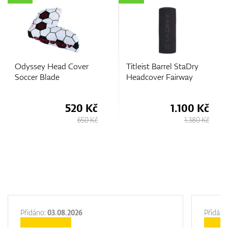
over
Titleist Barrel StaDry
Mizuno Blue Cam
Headcover Fairway
Putter Headcover
0 Kč
1.100 Kč
945
650 Kč
1.380 Kč
1.
Přidáno:
03.08.2026
Přidáno