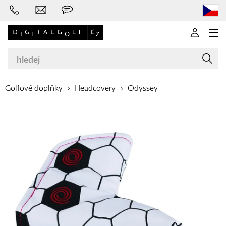
Golfové doplňky
Headcovery
Odyssey
Značky
Golfové hole
Oblečení