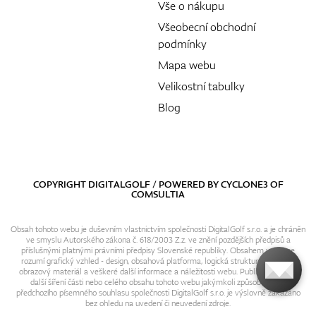
Vše o nákupu
Všeobecní obchodní
podmínky
Mapa webu
Velikostní tabulky
Blog
COPYRIGHT DIGITALGOLF / POWERED BY
CYCLONE3
OF
COMSULTIA
Obsah tohoto webu je duševním vlastnictvím společnosti DigitalGolf s.r.o. a je chráněn
ve smyslu Autorského zákona č. 618/2003 Z.z. ve znění pozdějších předpisů a
příslušnými platnými právními předpisy Slovenské republiky. Obsahem webu se
rozumí grafický vzhled - design, obsahová platforma, logická struktura, textový i
obrazový materiál a veškeré další informace a náležitosti webu. Publikování resp.
další šíření části nebo celého obsahu tohoto webu jakýmkoli způsobem bez
předchozího písemného souhlasu společnosti DigitalGolf s.r.o. je výslovně zakázáno
bez ohledu na uvedení či neuvedení zdroje.