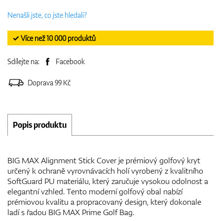
Nenašli jste, co jste hledali?
✓ Více než 10 000 produktů
Sdílejte na:
Facebook
Doprava 99 Kč
Popis produktu
BIG MAX Alignment Stick Cover je prémiový golfový kryt
určený k ochraně vyrovnávacích holí vyrobený z kvalitního
SoftGuard PU materiálu, který zaručuje vysokou odolnost a
elegantní vzhled. Tento moderní golfový obal nabízí
prémiovou kvalitu a propracovaný design, který dokonale
ladí s řadou BIG MAX Prime Golf Bag.