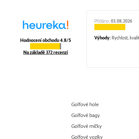
:
31.12.2025
Přidáno:
03.08.2026
:
top luxury
Výhody:
Rychlost, kvali
Hodnocení obchodu 4.8/5
Na základě 372 recenzí
Golfové hole
Golfové bagy
Golfové míčky
Golfové vozíky