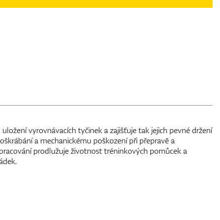
uložení vyrovnávacích tyčinek a zajišťuje tak jejich pevné držení
poškrábání a mechanickému poškození při přepravě a
zpracování prodlužuje životnost tréninkových pomůcek a
ádek.