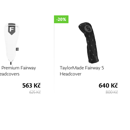
-10%
de Fairway 5
Callaway Premium Fairway
er
Wood Headcovers
640 Kč
563 Kč
800 Kč
625 Kč