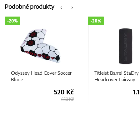
Podobné produkty
‹
›
-20%
-10%
Titleist Barrel StaDry
Mizuno Blue Camo P
Headcover Fairway
Headcover
1.100 Kč
1.380 Kč