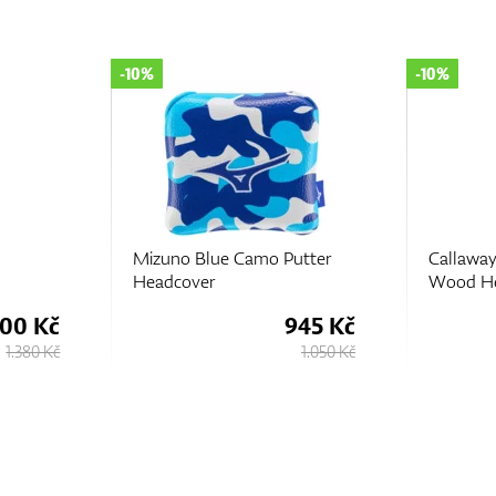
-10%
-20%
utter
Callaway Premium Fairway
TaylorMa
Wood Headcovers
Headcov
945 Kč
563 Kč
1.050 Kč
625 Kč