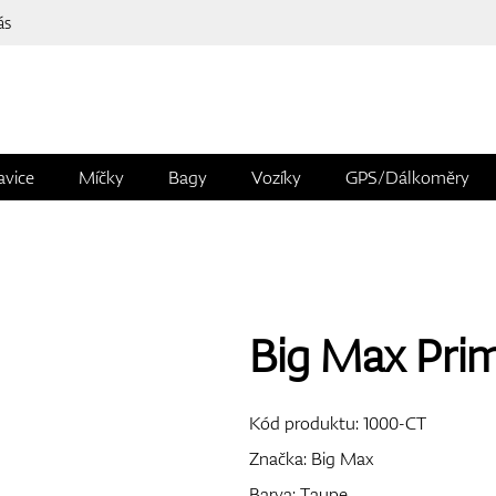
ás
avice
Míčky
Bagy
Vozíky
GPS/Dálkoměry
Big Max Prim
Kód produktu:
1000-CT
Značka:
Big Max
Barva: Taupe