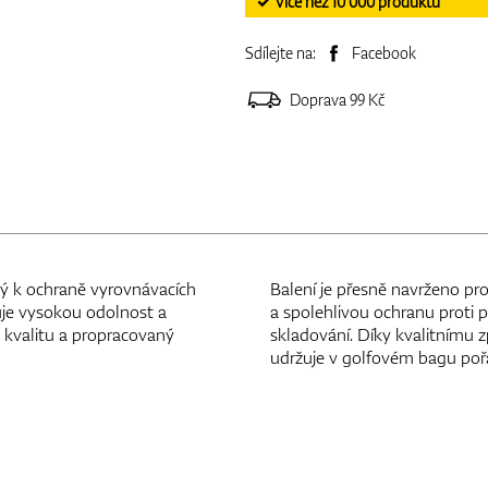
✓ Více než 10 000 produktů
Sdílejte na:
Facebook
Doprava 99 Kč
ý k ochraně vyrovnávacích
Balení je přesně navrženo pro 
uje vysokou odolnost a
a spolehlivou ochranu proti 
 kvalitu a propracovaný
skladování. Díky kvalitnímu 
udržuje v golfovém bagu poř