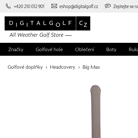
+420 210 012 901
eshop@digitalgolf.cz
Zeptejte se n
Značky
Golfové hole
Oblečení
Boty
Ruk
Golfové doplňky
Headcovery
Big Max