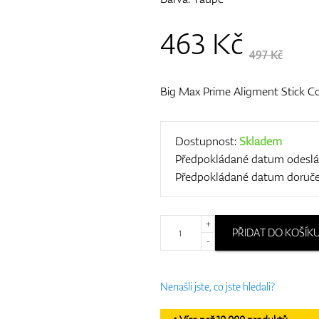
463
Kč
497 Kč
Big Max Prime Aligment Stick C
Dostupnost:
Skladem
Předpokládané datum odeslá
Předpokládané datum doruče
+
PŘIDAT DO KOŠÍK
-
Nenašli jste, co jste hledali?