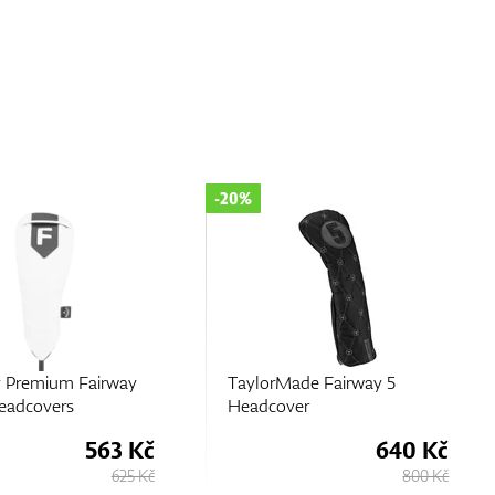
-10%
de Fairway 5
Callaway Premium Fairway
er
Wood Headcovers
640 Kč
563 Kč
800 Kč
625 Kč