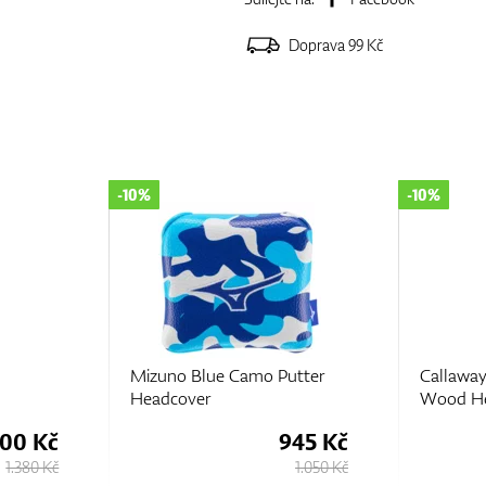
Doprava 99 Kč
-10%
-20%
utter
Callaway Premium Fairway
TaylorMa
Wood Headcovers
Headcov
945 Kč
563 Kč
1.050 Kč
625 Kč