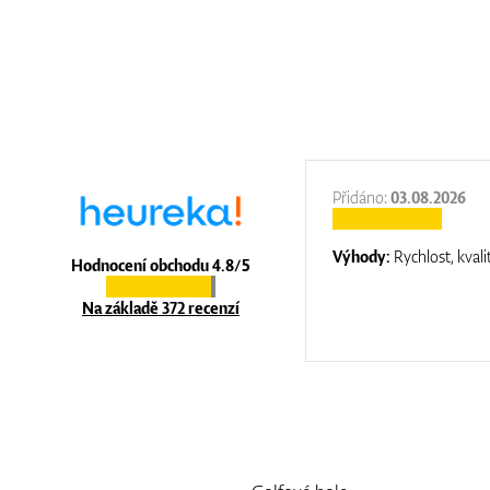
:
31.12.2025
Přidáno:
03.08.2026
:
top luxury
Výhody:
Rychlost, kvali
Hodnocení obchodu 4.8/5
Na základě 372 recenzí