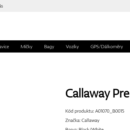
ás
avice
Míčky
Bagy
Vozíky
GPS/Dálkoměry
Callaway Pr
Kód produktu:
A01070_B0015
Značka:
Callaway
Barva: Black/White