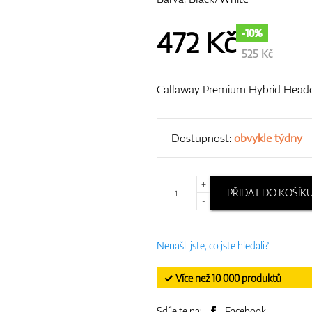
472
Kč
-10%
525 Kč
Callaway Premium Hybrid Head
Dostupnost:
obvykle týdny
+
PŘIDAT DO KOŠÍK
-
Nenašli jste, co jste hledali?
✓ Více než 10 000 produktů
Sdílejte na:
Facebook