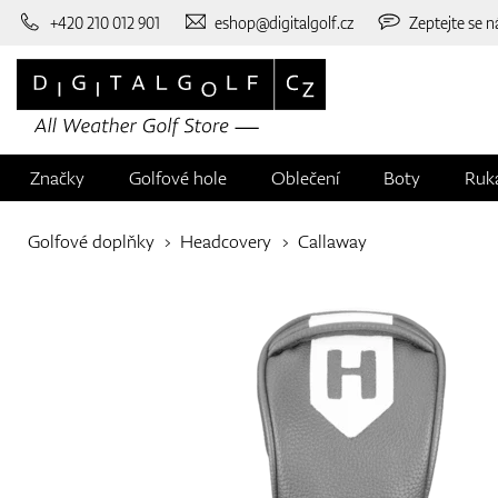
+420 210 012 901
eshop@digitalgolf.cz
Zeptejte se n
Značky
Golfové hole
Oblečení
Boty
Ruk
Golfové doplňky
Headcovery
Callaway