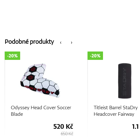
Podobné produkty
‹
›
-20%
-10%
Titleist Barrel StaDry
Mizuno Blue Camo P
Headcover Fairway
Headcover
1.100 Kč
1.380 Kč