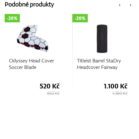
Podobné produkty
‹
›
-20%
-10%
Titleist Barrel StaDry
Mizuno Blue Camo
Headcover Fairway
Putter Headcover
č
1.100 Kč
945 Kč
Kč
1.380 Kč
1.050 Kč