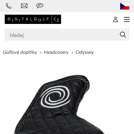
Golfové doplňky
Headcovery
Odyssey
Značky
Golfové hole
Oblečení