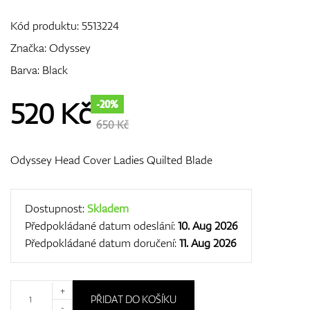
Kód produktu:
5513224
Značka:
Odyssey
GPS/Dálkoměry
Barva: Black
520
Kč
-20%
Doplňky
650 Kč
Odyssey Head Cover Ladies Quilted Blade
Dárkové poukazy
Dostupnost:
Skladem
Předpokládané datum odeslání:
10. Aug 2026
Předpokládané datum doručení:
11. Aug 2026
+
PŘIDAT DO KOŠÍKU
-