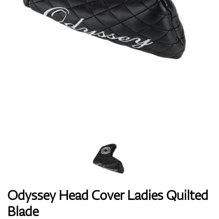
Boty
Rukavice
Míčky
Bagy
Odyssey Head Cover Ladies Quilted
Blade
Vozíky