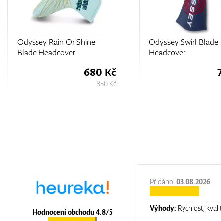
Odyssey Swirl Blade
J.Lindeberg Driver Cl
Headcover
Headcover
765 Kč
1.
850 Kč
:
31.12.2025
Přidáno:
03.08.2026
:
top luxury
Výhody:
Rychlost, kvali
Hodnocení obchodu 4.8/5