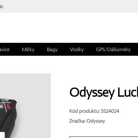
ás
avice
Míčky
Bagy
Vozíky
GPS/Dálkoměry
Odyssey Luc
Kód produktu:
5524024
Značka:
Odyssey