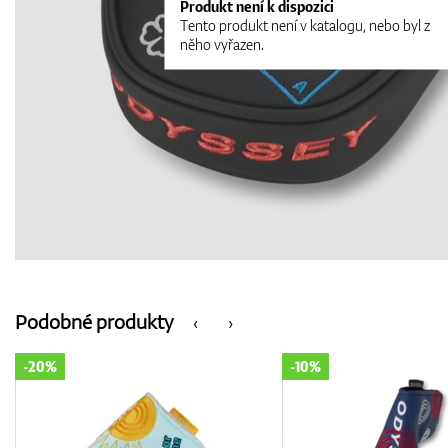
Produkt není k dispozici
Tento produkt není v katalogu, nebo byl z
něho vyřazen.
Podobné produkty
‹
›
-10%
-20%