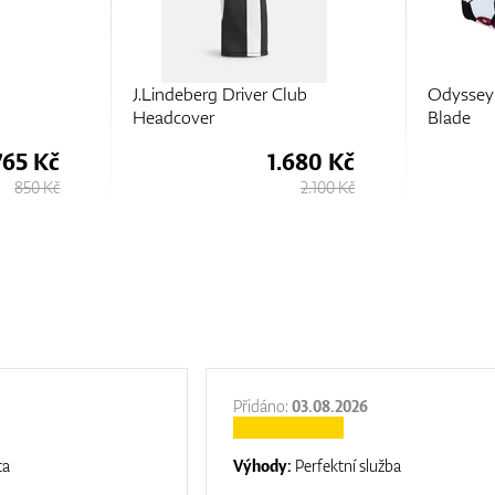
ub
Odyssey Head Cover Soccer
Titleist 
Blade
Headcov
680 Kč
520 Kč
2.100 Kč
650 Kč
Přidáno:
03.08.2026
ta
Výhody:
Perfektní služba