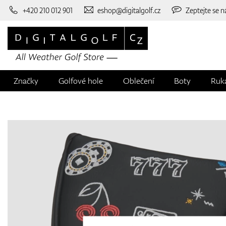
+420 210 012 901
eshop@digitalgolf.cz
Zeptejte se n
Značky
Golfové hole
Oblečení
Boty
Ruk