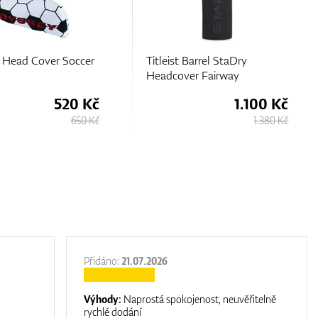
Barrel StaDry
Mizuno Blue Camo Putter
er Fairway
Headcover
1.100 Kč
945 Kč
1.380 Kč
1.050 Kč
Přidáno:
21.07.2026
Výhody:
Naprostá spokojenost, neuvěřitelně
rychlé dodání