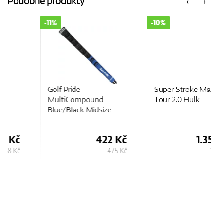
Podobné produkty
‹
›
-11%
-10%
GPS/Dálkoměry
Doplňky
Golf Pride
Super Stroke Marvel
MultiCompound
Tour 2.0 Hulk
Blue/Black Midsize
Dárkové poukazy
422 Kč
1.350 Kč
475 Kč
1.500 Kč