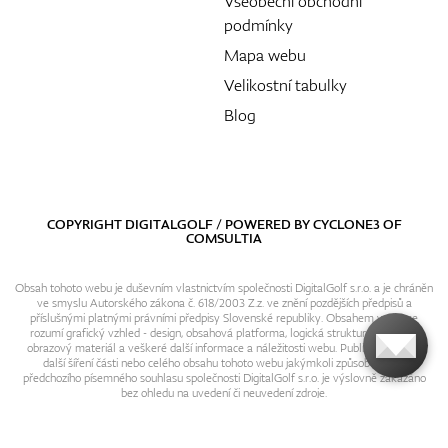
Všeobecní obchodní
podmínky
Mapa webu
Velikostní tabulky
Blog
COPYRIGHT DIGITALGOLF / POWERED BY
CYCLONE3
OF
COMSULTIA
Obsah tohoto webu je duševním vlastnictvím společnosti DigitalGolf s.r.o. a je chráněn
ve smyslu Autorského zákona č. 618/2003 Z.z. ve znění pozdějších předpisů a
příslušnými platnými právními předpisy Slovenské republiky. Obsahem webu se
rozumí grafický vzhled - design, obsahová platforma, logická struktura, textový i
obrazový materiál a veškeré další informace a náležitosti webu. Publikování resp.
další šíření části nebo celého obsahu tohoto webu jakýmkoli způsobem bez
předchozího písemného souhlasu společnosti DigitalGolf s.r.o. je výslovně zakázáno
bez ohledu na uvedení či neuvedení zdroje.