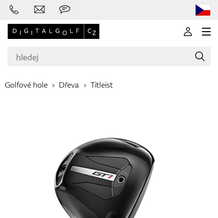
Golfové hole
Dřeva
Titleist
Značky
Golfové hole
Oblečení