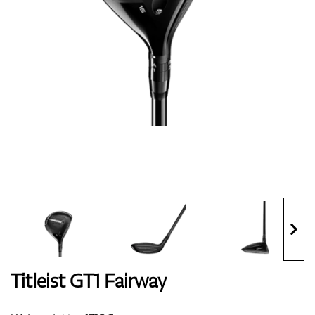
Boty
Rukavice
Míčky
Bagy
Titleist GT1 Fairway
Vozíky