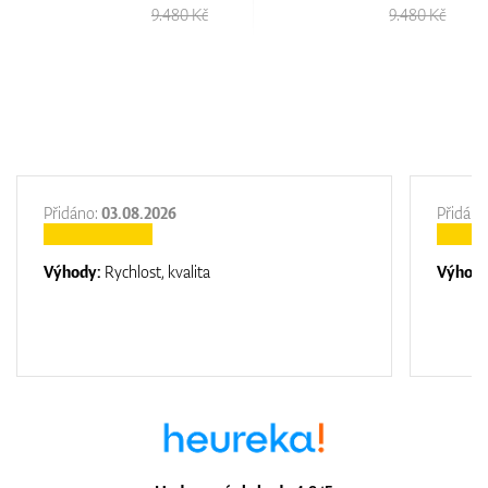
.480 Kč
9.480 Kč
9.4
Přidáno:
03.08.2026
Přidáno
Výhody:
Rychlost, kvalita
Výhod