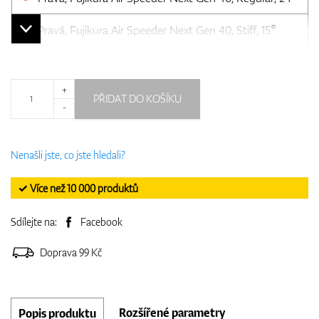
Pravá, Fujikura Air Speeder Next Gen 40, Stiff, 15°
+
PŘIDAT DO KOŠÍKU
-
Nenašli jste, co jste hledali?
✓ Více než 10 000 produktů
Sdílejte na:
Facebook
Doprava 99 Kč
Rozšířené parametry
Popis produktu