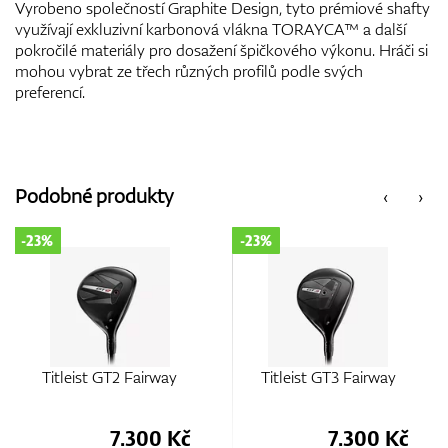
Vyrobeno společností Graphite Design, tyto prémiové shafty
využívají exkluzivní karbonová vlákna TORAYCA™ a další
pokročilé materiály pro dosažení špičkového výkonu. Hráči si
mohou vybrat ze třech různých profilů podle svých
preferencí.
Podobné produkty
‹
›
-23%
-23%
irway
Titleist GT3 Fairway
Titleist GT2 Fairwa
Used
00 Kč
7.300 Kč
7.30