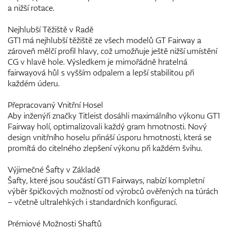
a nižší rotace.
Nejhlubší Těžiště v Radě
GT1 má nejhlubší těžiště ze všech modelů GT Fairway a
zároveň mělčí profil hlavy, což umožňuje ještě nižší umístění
CG v hlavě hole. Výsledkem je mimořádně hratelná
fairwayová hůl s vyšším odpalem a lepší stabilitou při
každém úderu.
Přepracovaný Vnitřní Hosel
Aby inženýři značky Titleist dosáhli maximálního výkonu GT1
Fairway holí, optimalizovali každý gram hmotnosti. Nový
design vnitřního hoselu přináší úsporu hmotnosti, která se
promítá do citelného zlepšení výkonu při každém švihu.
Výjimečné Šafty v Základě
Šafty, které jsou součástí GT1 Fairways, nabízí kompletní
výběr špičkových možností od výrobců ověřených na túrách
– včetně ultralehkých i standardních konfigurací.
Prémiové Možnosti Shaftů