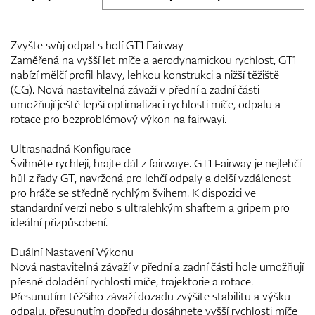
Zvyšte svůj odpal s holí GT1 Fairway
Zaměřená na vyšší let míče a aerodynamickou rychlost, GT1
nabízí mělčí profil hlavy, lehkou konstrukci a nižší těžiště
(CG). Nová nastavitelná závaží v přední a zadní části
umožňují ještě lepší optimalizaci rychlosti míče, odpalu a
rotace pro bezproblémový výkon na fairwayi.
Ultrasnadná Konfigurace
Švihněte rychleji, hrajte dál z fairwaye. GT1 Fairway je nejlehčí
hůl z řady GT, navržená pro lehčí odpaly a delší vzdálenost
pro hráče se středně rychlým švihem. K dispozici ve
standardní verzi nebo s ultralehkým shaftem a gripem pro
ideální přizpůsobení.
Duální Nastavení Výkonu
Nová nastavitelná závaží v přední a zadní části hole umožňují
přesné doladění rychlosti míče, trajektorie a rotace.
Přesunutím těžšího závaží dozadu zvýšíte stabilitu a výšku
odpalu, přesunutím dopředu dosáhnete vyšší rychlosti míče