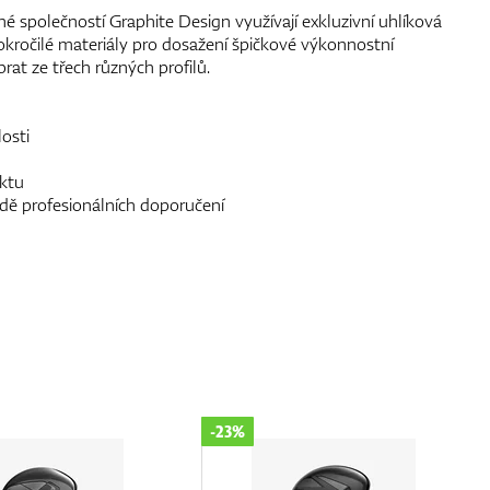
é společností Graphite Design využívají exkluzivní uhlíková
ročilé materiály pro dosažení špičkové výkonnostní
at ze třech různých profilů.
osti
aktu
dě profesionálních doporučení
-23%