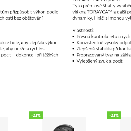
Tyto prémiové šhafty vyráběn
stům přizpůsobit výkon podle
vlákna TORAYCA™ a další pok
ychlosti bez obětování
dynamiky. Hráči si mohou vybr
Vlastnosti:
Přesná kontrola letu a rychl
kce hole, aby zlepšila výkon
Konzistentně vysoký odpal
le, aby udržela rychlost
Zlepšená stabilita při kont
pocit – dokonce i při těžkých
Propracovaný tvar na zákla
Vylepšený zvuk a pocit
-23%
-23%