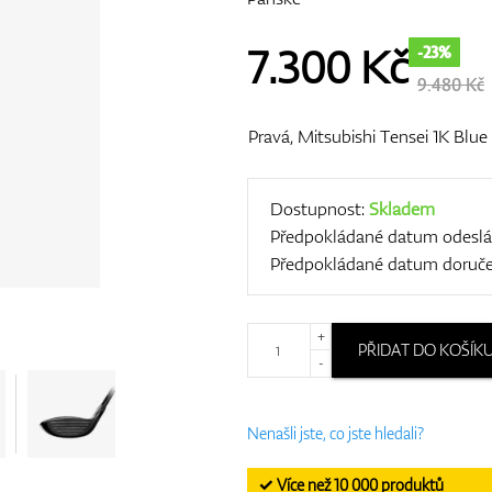
7.300
Kč
-23%
9.480 Kč
Pravá, Mitsubishi Tensei 1K Blue 6
Dostupnost:
Skladem
Předpokládané datum odeslá
Předpokládané datum doruče
+
PŘIDAT DO KOŠÍK
-
Nenašli jste, co jste hledali?
✓ Více než 10 000 produktů