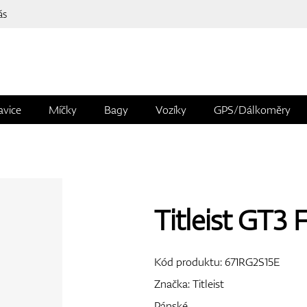
ás
avice
Míčky
Bagy
Vozíky
GPS/Dálkoměry
Titleist GT3 
Kód produktu:
671RG2S15E
Značka:
Titleist
Pánské