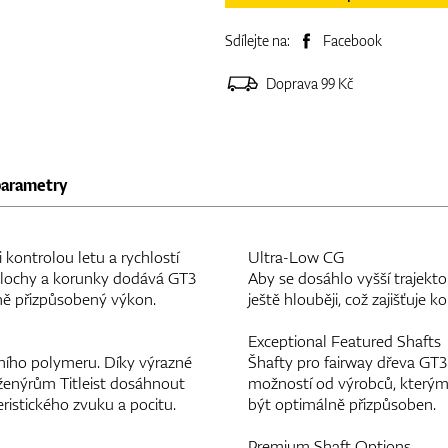
Sdílejte na:
Facebook
Doprava 99 Kč
parametry
kontrolou letu a rychlostí
Ultra-Low CG
 plochy a korunky dodává GT3
Aby se dosáhlo vyšší trajekto
sně přizpůsobený výkon.
ještě hlouběji, což zajišťuje 
Exceptional Featured Shafts
rního polymeru. Díky výrazné
Šhafty pro fairway dřeva GT
nženýrům Titleist dosáhnout
možností od výrobců, kterým 
ristického zvuku a pocitu.
být optimálně přizpůsoben.
Premium Shaft Options