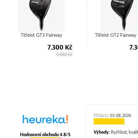
Titleist GT3 Fairway
Titleist GT2 Fairway
7.300 Kč
7.
9.480 Kč
:
31.12.2025
Přidáno:
03.08.2026
:
top luxury
Výhody:
Rychlost, kvali
Hodnocení obchodu 4.8/5