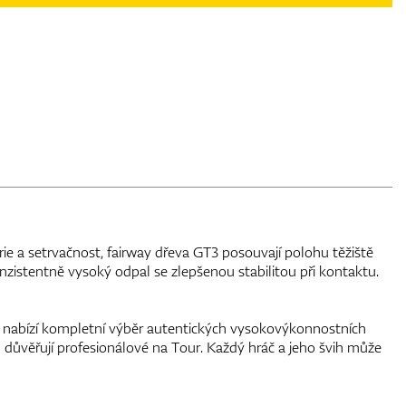
rie a setrvačnost, fairway dřeva GT3 posouvají polohu těžiště
konzistentně vysoký odpal se zlepšenou stabilitou při kontaktu.
3 nabízí kompletní výběr autentických vysokovýkonnostních
důvěřují profesionálové na Tour. Každý hráč a jeho švih může