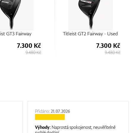
eist GT3 Fairway
Titleist GT2 Fairway - Used
7.300 Kč
7.300 Kč
9.480 Kč
9.480 Kč
Přidáno:
21.07.2026
Výhody:
Naprostá spokojenost, neuvěřitelně
rychlé dodání