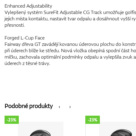
Enhanced Adjustability
Vylepšený systém SureFit Adjustable CG Track umožňuje golfi
jejich místa kontaktu, nastavit tvar odpalu a dosáhnout vyšší r
přesnosti.
Forged L-Cup Face
Fairway dřeva GT zavádějí kovanou úderovou plochu do konstru
při úderech blíže ke středu. Nová vložka obepíná spodní část ho
míčku, zachovala optimální podmínky odpalu a vylepšila zvuk a 
úderech z těsné trávy.
Podobné produkty
‹
›
-23%
-23%