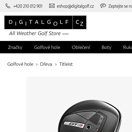
+420 210 012 901
eshop@digitalgolf.cz
Zeptejte se n
Značky
Golfové hole
Oblečení
Boty
Ruk
Golfové hole
Dřeva
Titleist