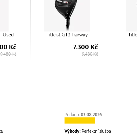
 - Used
Titleist GT2 Fairway
Titl
300 Kč
7.300 Kč
9.480 Kč
9.480 Kč
Přidáno:
03.08.2026
ta
Výhody:
Perfektní služba