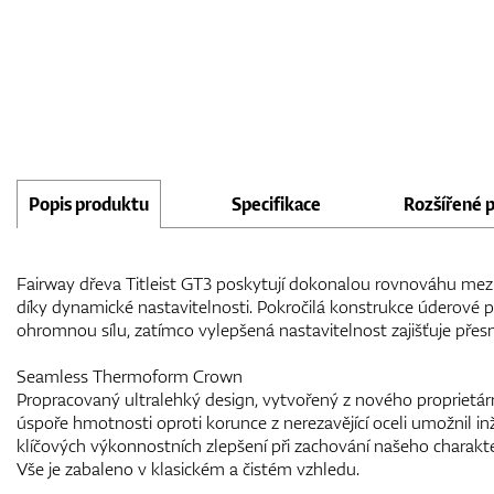
Popis produktu
Specifikace
Rozšířené 
Fairway dřeva Titleist GT3 poskytují dokonalou rovnováhu mezi 
díky dynamické nastavitelnosti. Pokročilá konstrukce úderové
ohromnou sílu, zatímco vylepšená nastavitelnost zajišťuje pře
Seamless Thermoform Crown
Propracovaný ultralehký design, vytvořený z nového proprietá
úspoře hmotnosti oproti korunce z nerezavějící oceli umožnil i
klíčových výkonnostních zlepšení při zachování našeho charakte
Vše je zabaleno v klasickém a čistém vzhledu.