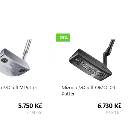
-14%
M.Craft OMOI 04
Mizuno M.CRAFT NAGOYA
Putter
6.730 Kč
7.750 Kč
8.980 Kč
9.000 Kč