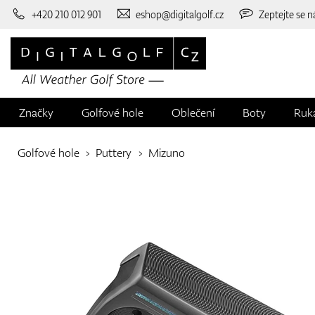
+420 210 012 901
eshop@digitalgolf.cz
Zeptejte se n
Značky
Golfové hole
Oblečení
Boty
Ruk
Golfové hole
Puttery
Mizuno