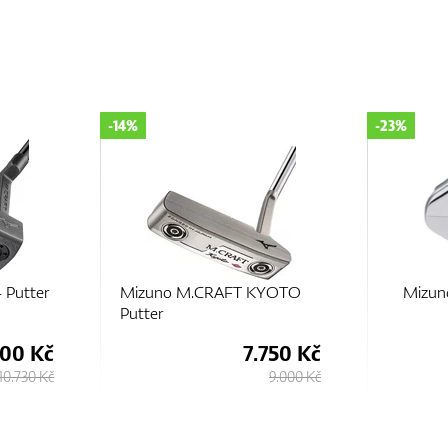
-23%
-25%
YOTO
Mizuno M.Craft V Putter
Mizuno 
Putter
750 Kč
5.750 Kč
9.000 Kč
7.480 Kč