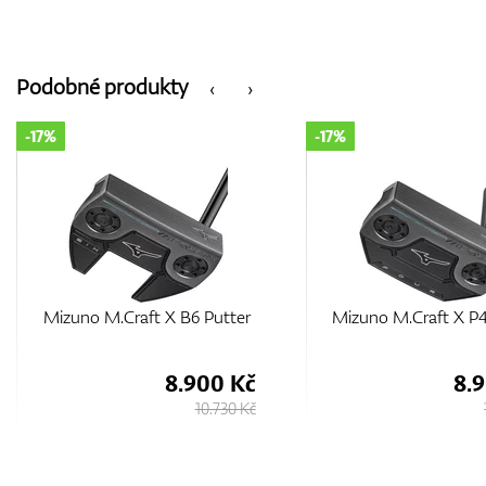
Podobné produkty
‹
›
-17%
-14%
Mizuno M.Craft X P4 Putter
Mizuno M.CRAFT K
Putter
8.900 Kč
7.
10.730 Kč