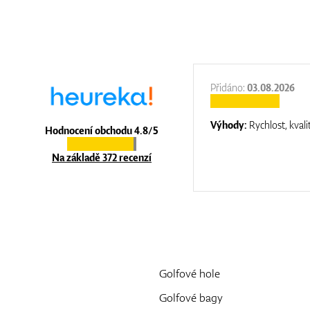
:
31.12.2025
Přidáno:
03.08.2026
:
top luxury
Výhody:
Rychlost, kvali
Hodnocení obchodu 4.8/5
Na základě 372 recenzí
Golfové hole
Golfové bagy