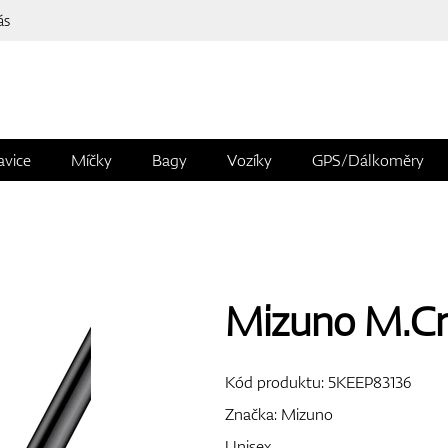
ás
avice
Míčky
Bagy
Vozíky
GPS/Dálkoměry
Mizuno M.Cra
Kód produktu:
5KEEP83136
Značka:
Mizuno
Unisex