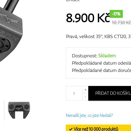
8.900
Kč
-17%
10.730 Kč
Pravá, velikost 35", KBS CT120, 3
Dostupnost:
Skladem
Předpokládané datum odeslá
Předpokládané datum doruče
+
PŘIDAT DO KOŠÍK
-
Nenašli jste, co jste hledali?
✓ Více než 10 000 produktů