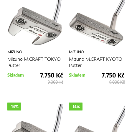
GPS/Dálkoměry
Doplňky
MIZUNO
MIZUNO
Mizuno M.CRAFT TOKYO
Mizuno M.CRAFT KYOTO
Putter
Putter
7.750 Kč
7.750 Kč
Skladem
Skladem
Dárkové poukazy
9.000 Kč
9.000 Kč
-14%
-14%