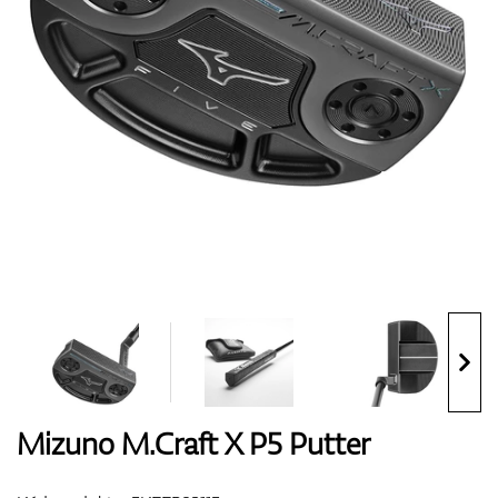
Boty
Rukavice
Míčky
Bagy
Mizuno M.Craft X P5 Putter
Vozíky