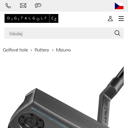
Golfové hole
Puttery
Mizuno
Značky
Golfové hole
Oblečení