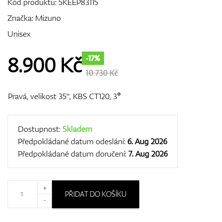
Kód produktu:
5KEEP83115
Značka:
Mizuno
Unisex
GPS/Dálkoměry
8.900
Kč
-17%
10.730 Kč
Doplňky
Pravá, velikost 35", KBS CT120, 3°
Dostupnost:
Skladem
Dárkové poukazy
Předpokládané datum odeslání:
6. Aug 2026
Předpokládané datum doručení:
7. Aug 2026
+
PŘIDAT DO KOŠÍKU
-