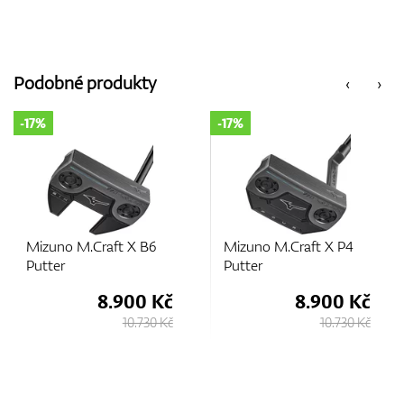
Podobné produkty
‹
›
-17%
-14%
6
Mizuno M.Craft X P4
Mizuno M.CRAFT
Putter
KYOTO Putter
 Kč
8.900 Kč
7.750 
0 Kč
10.730 Kč
9.000